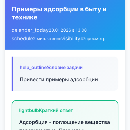
Примеры адсорбции в быту и
технике
calendar_today
20.01.2026 в 13:08
schedule
visibility
2 мин. чтения
47
просмотр
help_outline
Условие задачи
Привести примеры адсорбции
lightbulb
Краткий ответ
Адсорбция - поглощение вещества