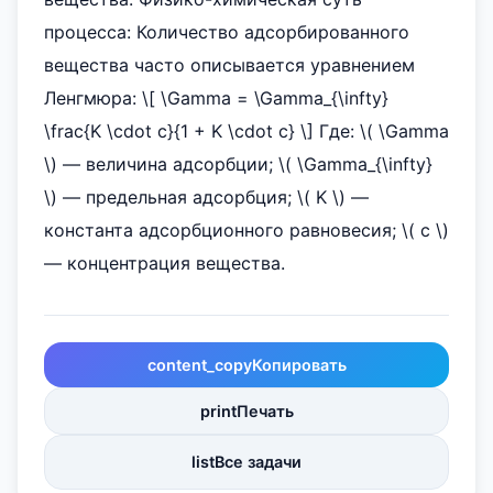
процесса: Количество адсорбированного
вещества часто описывается уравнением
Ленгмюра: \[ \Gamma = \Gamma_{\infty}
\frac{K \cdot c}{1 + K \cdot c} \] Где: \( \Gamma
\) — величина адсорбции; \( \Gamma_{\infty}
\) — предельная адсорбция; \( K \) —
константа адсорбционного равновесия; \( c \)
— концентрация вещества.
content_copy
Копировать
print
Печать
list
Все задачи