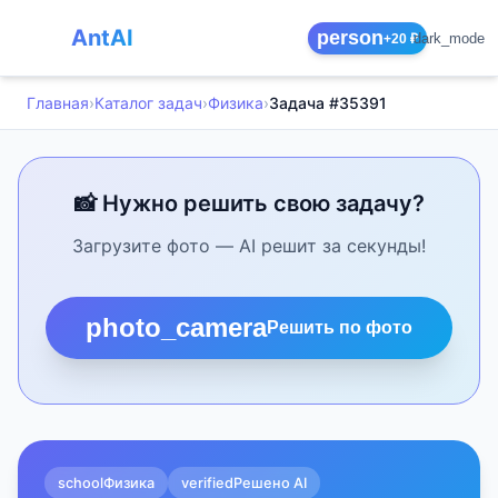
AntAI
person
dark_mode
+20 ₽
Главная
›
Каталог задач
›
Физика
›
Задача #35391
📸 Нужно решить свою задачу?
Загрузите фото — AI решит за секунды!
photo_camera
Решить по фото
school
Физика
verified
Решено AI