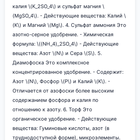
калия \(K_2SO_4\) и сульфат магния \
(MgSO_4\). - Действующие вещества: Калий \
(K\) и Магний \(Mg\). 4. Сульфат аммония Это
азотно-серное удобрение. - Химическая
формула: \((NH_4)_2SO_4\) - Действующие
вещества: Азот \(N\) и Сера \(S\). 5.
Диамофоска Это комплексное
концентрированное удобрение. - Содержит:
Азот \(N\), Фосфор \(P\) и Калий \(K\). -
Отличается от азофоски более высоким
содержанием фосфора и калия по
отношению к азоту. 6. Торф Это
органическое удобрение. - Действующие
вещества: Гуминовые кислоты, азот (в
труднодоступной форме), микроэлементы.