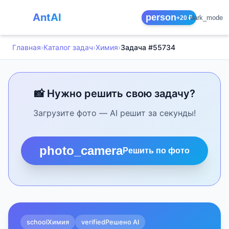
AntAI
person
dark_mode
+20 ₽
Главная
›
Каталог задач
›
Химия
›
Задача #55734
📸 Нужно решить свою задачу?
Загрузите фото — AI решит за секунды!
photo_camera
Решить по фото
school
Химия
verified
Решено AI