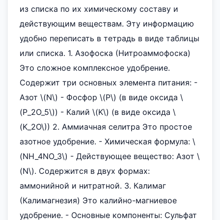
из списка по их химическому составу и
действующим веществам. Эту информацию
удобно переписать в тетрадь в виде таблицы
или списка. 1. Азофоска (Нитроаммофоска)
Это сложное комплексное удобрение.
Содержит три основных элемента питания: -
Азот \(N\) - Фосфор \(P\) (в виде оксида \
(P_2O_5\)) - Калий \(K\) (в виде оксида \
(K_2O\)) 2. Аммиачная селитра Это простое
азотное удобрение. - Химическая формула: \
(NH_4NO_3\) - Действующее вещество: Азот \
(N\). Содержится в двух формах:
аммонийной и нитратной. 3. Калимаг
(Калимагнезия) Это калийно-магниевое
удобрение. - Основные компоненты: Сульфат