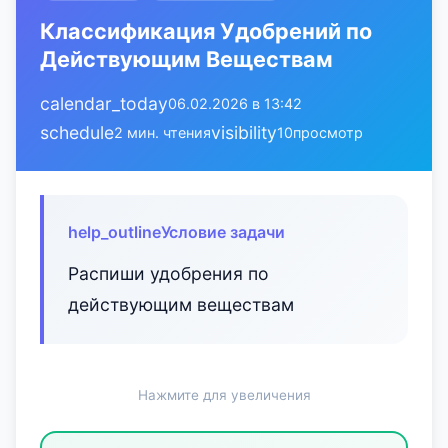
Классификация Удобрений по
Действующим Веществам
calendar_today
06.02.2026 в 13:42
schedule
visibility
2 мин. чтения
10
просмотр
help_outline
Условие задачи
Распиши удобрения по
действующим веществам
Нажмите для увеличения