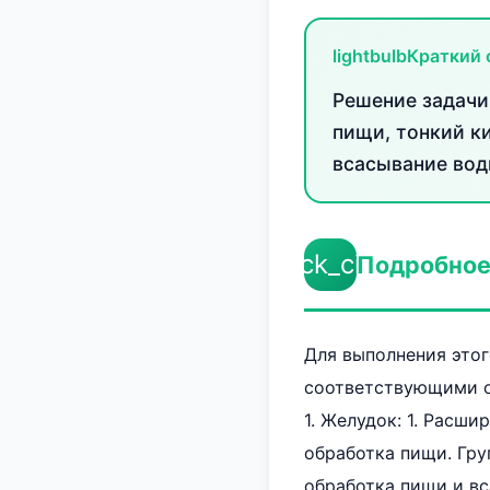
lightbulb
Краткий 
Решение задачи
пищи, тонкий ки
всасывание вод
check_circle
Подробное
Для выполнения этог
соответствующими о
1. Желудок: 1. Расш
обработка пищи. Груп
обработка пищи и вс