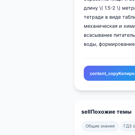
длину \( 1.5-2 \) ме
тетради в виде таб
механическая и хими
всасывание питатель
воды, формирование
content_copy
Копиро
sell
Похожие темы
Общие знания
ГДЗ 