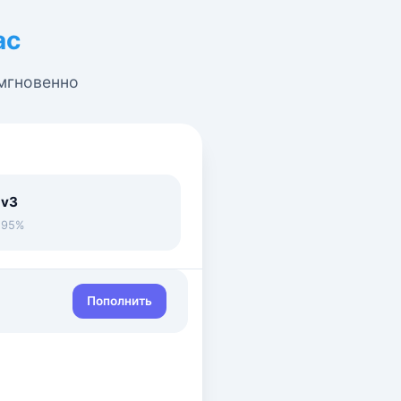
ас
 мгновенно
 v3
• 95%
Пополнить