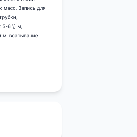
х масс. Запись для
трубки,
5-6 \) м,
) м, всасывание