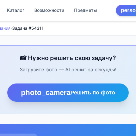
perso
Каталог
Возможности
Предметы
нания
›
Задача #54311
📸 Нужно решить свою задачу?
Загрузите фото — AI решит за секунды!
photo_camera
Решить по фото