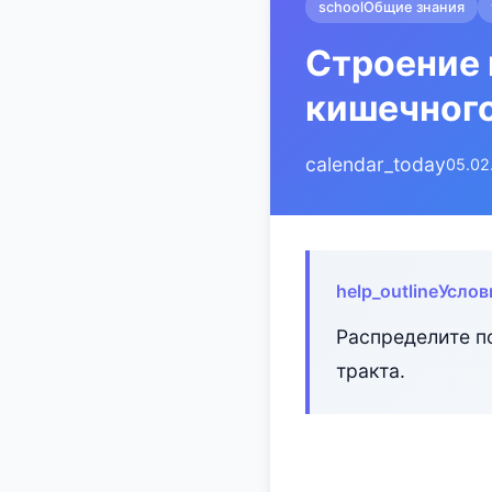
school
Общие знания
Строение 
кишечного
calendar_today
05.02
help_outline
Услов
Распределите п
тракта.