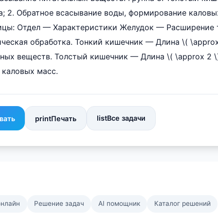
тра; 2. Обратное всасывание воды, формирование каловы
лицы: Отдел — Характеристики Желудок — Расширение 
ческая обработка. Тонкий кишечник — Длина \( \approx 
ных веществ. Толстый кишечник — Длина \( \approx 2 \
 каловых масс.
list
Все задачи
вать
print
Печать
онлайн
Решение задач
AI помощник
Каталог решений