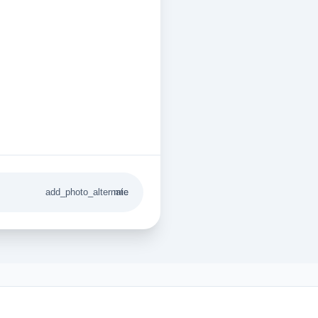
add_photo_alternate
mic