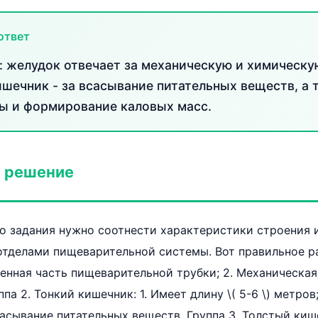
ответ
: желудок отвечает за механическую и химическу
шечник - за всасывание питательных веществ, а т
ы и формирование каловых масс.
 решение
о задания нужно соотнести характеристики строения 
тделами пищеварительной системы. Вот правильное ра
иренная часть пищеварительной трубки; 2. Механическа
па 2. Тонкий кишечник: 1. Имеет длину \( 5-6 \) метров
асывание питательных веществ. Группа 3. Толстый кише