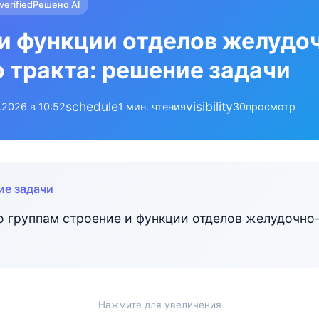
verified
Решено AI
и функции отделов желудо
 тракта: решение задачи
schedule
visibility
.2026 в 10:52
1 мин. чтения
30
просмотр
ие задачи
о группам строение и функции отделов желудочно
Нажмите для увеличения