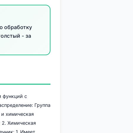
ю обработку
олстый - за
и функций с
спределение: Группа
я и химическая
; 2. Химическая
чник: 1. Имеет