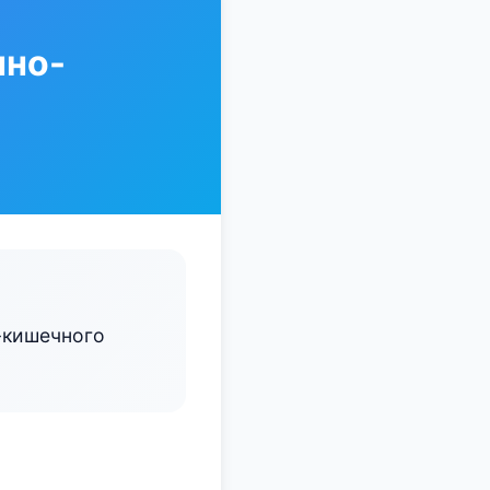
чно-
-кишечного