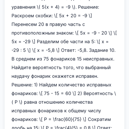
уравнения \( 5(x + 4) = -9 \). Решение:
Раскроем скобки: \[ 5x + 20 = -9 \]
Перенесем 20 в правую часть с
противоположным знаком: \[ 5x = -9 - 20 \] \[
5x = -29 \] Разделим обе части на 5: \[ x =
-29 : 5 \] \[ x = -5,8 \] Ответ: -5,8. Задание 10.
В среднем из 75 фонариков 15 неисправных.
Найдите вероятность того, что выбранный
наудачу фонарик окажется исправен.
Решение: 1) Найдем количество исправных
фонариков: \[ 75 - 15 = 60 \] 2) Вероятность \
( P \) равна отношению количества
исправных фонариков к общему числу
фонариков: \[ P = \frac{60}{75} \] Сократим
дробь на 15: \[ P = \frac{4}{5} = 0,8 \] Ответ: