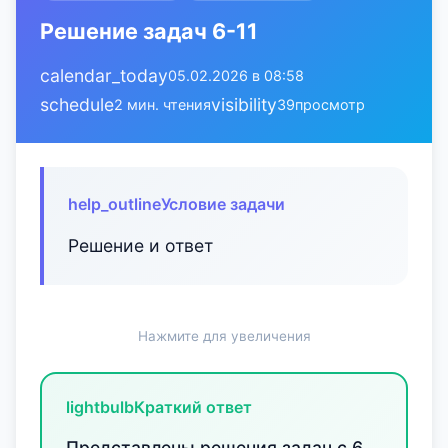
Решение задач 6-11
calendar_today
05.02.2026 в 08:58
schedule
visibility
2 мин. чтения
39
просмотр
help_outline
Условие задачи
Решение и ответ
Нажмите для увеличения
lightbulb
Краткий ответ
Представлены решения задач с 6