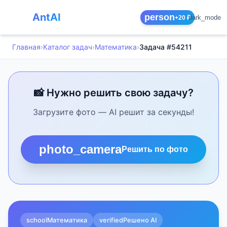
AntAI
person
dark_mode
+20 ₽
Главная
›
Каталог задач
›
Математика
›
Задача #54211
📸 Нужно решить свою задачу?
Загрузите фото — AI решит за секунды!
photo_camera
Решить по фото
school
Математика
verified
Решено AI