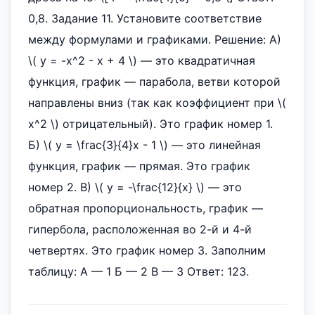
0,8. Задание 11. Установите соответствие
между формулами и графиками. Решение: А)
\( y = -x^2 - x + 4 \) — это квадратичная
функция, график — парабола, ветви которой
направлены вниз (так как коэффициент при \(
x^2 \) отрицательный). Это график номер 1.
Б) \( y = \frac{3}{4}x - 1 \) — это линейная
функция, график — прямая. Это график
номер 2. В) \( y = -\frac{12}{x} \) — это
обратная пропорциональность, график —
гипербола, расположенная во 2-й и 4-й
четвертях. Это график номер 3. Заполним
таблицу: А — 1 Б — 2 В — 3 Ответ: 123.