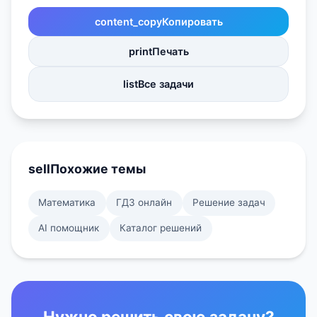
content_copy
Копировать
print
Печать
list
Все задачи
sell
Похожие темы
Математика
ГДЗ онлайн
Решение задач
AI помощник
Каталог решений
Нужно решить свою задачу?