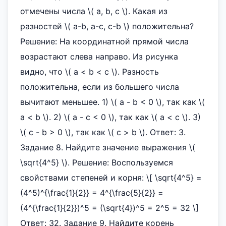
отмечены числа \( a, b, c \). Какая из
разностей \( a-b, a-c, c-b \) положительна?
Решение: На координатной прямой числа
возрастают слева направо. Из рисунка
видно, что \( a < b < c \). Разность
положительна, если из большего числа
вычитают меньшее. 1) \( a - b < 0 \), так как \(
a < b \). 2) \( a - c < 0 \), так как \( a < c \). 3)
\( c - b > 0 \), так как \( c > b \). Ответ: 3.
Задание 8. Найдите значение выражения \(
\sqrt{4^5} \). Решение: Воспользуемся
свойствами степеней и корня: \[ \sqrt{4^5} =
(4^5)^{\frac{1}{2}} = 4^{\frac{5}{2}} =
(4^{\frac{1}{2}})^5 = (\sqrt{4})^5 = 2^5 = 32 \]
Ответ: 32. Задание 9. Найдите корень