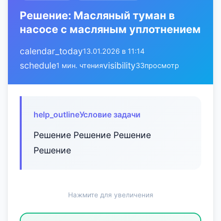
Решение: Масляный туман в
насосе с масляным уплотнением
calendar_today
13.01.2026 в 11:14
schedule
visibility
1 мин. чтения
33
просмотр
help_outline
Условие задачи
Решение Решение Решение
Решение
Нажмите для увеличения