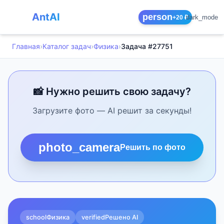
AntAI
person
dark_mode
+20 ₽
Главная
›
Каталог задач
›
Физика
›
Задача #27751
📸 Нужно решить свою задачу?
Загрузите фото — AI решит за секунды!
photo_camera
Решить по фото
school
Физика
verified
Решено AI