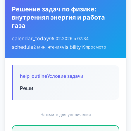
Решение задач по физике:
внутренняя энергия и работа
газа
calendar_today
05.02.2026 в 07:34
schedule
visibility
2 мин. чтения
19
просмотр
help_outline
Условие задачи
Реши
Нажмите для увеличения