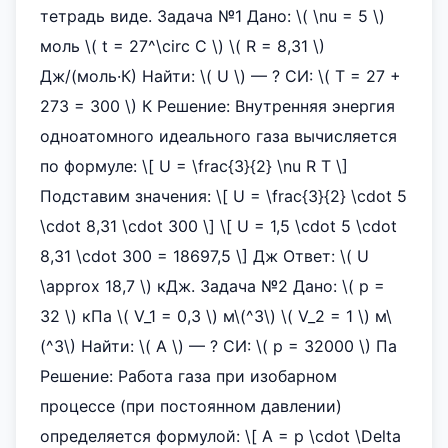
тетрадь виде. Задача №1 Дано: \( \nu = 5 \)
моль \( t = 27^\circ C \) \( R = 8,31 \)
Дж/(моль·К) Найти: \( U \) — ? СИ: \( T = 27 +
273 = 300 \) К Решение: Внутренняя энергия
одноатомного идеального газа вычисляется
по формуле: \[ U = \frac{3}{2} \nu R T \]
Подставим значения: \[ U = \frac{3}{2} \cdot 5
\cdot 8,31 \cdot 300 \] \[ U = 1,5 \cdot 5 \cdot
8,31 \cdot 300 = 18697,5 \] Дж Ответ: \( U
\approx 18,7 \) кДж. Задача №2 Дано: \( p =
32 \) кПа \( V_1 = 0,3 \) м\(^3\) \( V_2 = 1 \) м\
(^3\) Найти: \( A \) — ? СИ: \( p = 32000 \) Па
Решение: Работа газа при изобарном
процессе (при постоянном давлении)
определяется формулой: \[ A = p \cdot \Delta