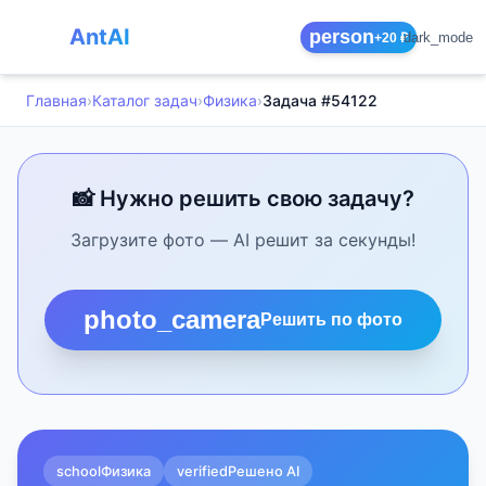
AntAI
person
dark_mode
+20 ₽
Главная
›
Каталог задач
›
Физика
›
Задача #54122
📸 Нужно решить свою задачу?
Загрузите фото — AI решит за секунды!
photo_camera
Решить по фото
school
Физика
verified
Решено AI