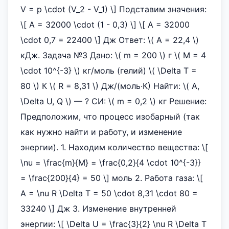
V = p \cdot (V_2 - V_1) \] Подставим значения:
\[ A = 32000 \cdot (1 - 0,3) \] \[ A = 32000
\cdot 0,7 = 22400 \] Дж Ответ: \( A = 22,4 \)
кДж. Задача №3 Дано: \( m = 200 \) г \( M = 4
\cdot 10^{-3} \) кг/моль (гелий) \( \Delta T =
80 \) К \( R = 8,31 \) Дж/(моль·К) Найти: \( A,
\Delta U, Q \) — ? СИ: \( m = 0,2 \) кг Решение:
Предположим, что процесс изобарный (так
как нужно найти и работу, и изменение
энергии). 1. Находим количество вещества: \[
\nu = \frac{m}{M} = \frac{0,2}{4 \cdot 10^{-3}}
= \frac{200}{4} = 50 \] моль 2. Работа газа: \[
A = \nu R \Delta T = 50 \cdot 8,31 \cdot 80 =
33240 \] Дж 3. Изменение внутренней
энергии: \[ \Delta U = \frac{3}{2} \nu R \Delta T