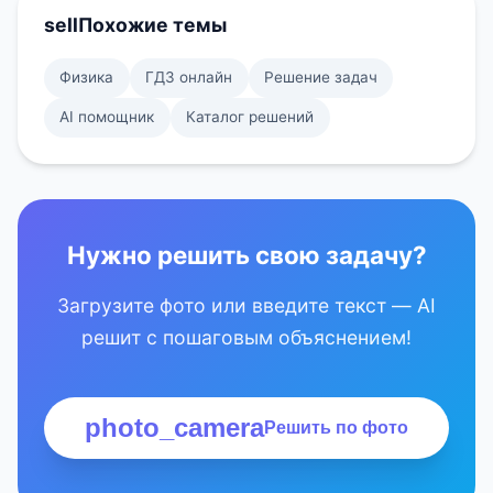
sell
Похожие темы
Физика
ГДЗ онлайн
Решение задач
AI помощник
Каталог решений
Нужно решить свою задачу?
Загрузите фото или введите текст — AI
решит с пошаговым объяснением!
photo_camera
Решить по фото