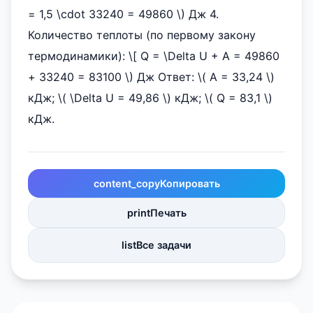
= 1,5 \cdot 33240 = 49860 \) Дж 4.
Количество теплоты (по первому закону
термодинамики): \[ Q = \Delta U + A = 49860
+ 33240 = 83100 \) Дж Ответ: \( A = 33,24 \)
кДж; \( \Delta U = 49,86 \) кДж; \( Q = 83,1 \)
кДж.
content_copy
Копировать
print
Печать
list
Все задачи