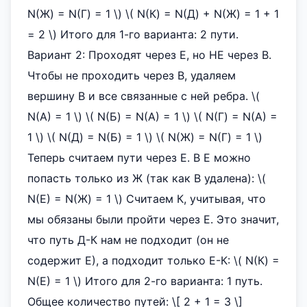
N(Ж) = N(Г) = 1 \) \( N(К) = N(Д) + N(Ж) = 1 + 1
= 2 \) Итого для 1-го варианта: 2 пути.
Вариант 2: Проходят через Е, но НЕ через В.
Чтобы не проходить через В, удаляем
вершину В и все связанные с ней ребра. \(
N(A) = 1 \) \( N(Б) = N(A) = 1 \) \( N(Г) = N(A) =
1 \) \( N(Д) = N(Б) = 1 \) \( N(Ж) = N(Г) = 1 \)
Теперь считаем пути через Е. В Е можно
попасть только из Ж (так как В удалена): \(
N(E) = N(Ж) = 1 \) Считаем К, учитывая, что
мы обязаны были пройти через Е. Это значит,
что путь Д-К нам не подходит (он не
содержит Е), а подходит только Е-К: \( N(К) =
N(E) = 1 \) Итого для 2-го варианта: 1 путь.
Общее количество путей: \[ 2 + 1 = 3 \]