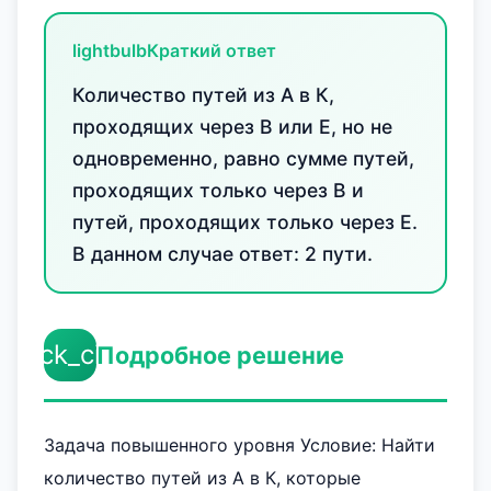
lightbulb
Краткий ответ
Количество путей из А в К,
проходящих через В или Е, но не
одновременно, равно сумме путей,
проходящих только через В и
путей, проходящих только через Е.
В данном случае ответ: 2 пути.
check_circle
Подробное решение
Задача повышенного уровня Условие: Найти
количество путей из А в К, которые