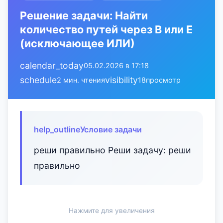
Решение задачи: Найти
количество путей через В или Е
(исключающее ИЛИ)
calendar_today
05.02.2026 в 17:18
schedule
visibility
2 мин. чтения
18
просмотр
help_outline
Условие задачи
реши правильно Реши задачу: реши
правильно
Нажмите для увеличения