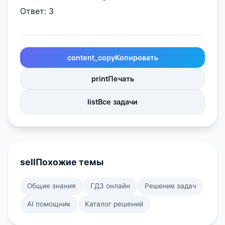
Ответ: 3
content_copy
Копировать
print
Печать
list
Все задачи
sell
Похожие темы
Общие знания
ГДЗ онлайн
Решение задач
AI помощник
Каталог решений