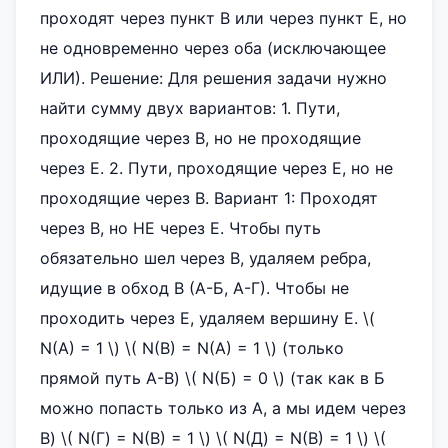
проходят через пункт В или через пункт Е, но
не одновременно через оба (исключающее
ИЛИ). Решение: Для решения задачи нужно
найти сумму двух вариантов: 1. Пути,
проходящие через В, но не проходящие
через Е. 2. Пути, проходящие через Е, но не
проходящие через В. Вариант 1: Проходят
через В, но НЕ через Е. Чтобы путь
обязательно шел через В, удаляем ребра,
идущие в обход В (А-Б, А-Г). Чтобы не
проходить через Е, удаляем вершину Е. \(
N(A) = 1 \) \( N(B) = N(A) = 1 \) (только
прямой путь А-В) \( N(Б) = 0 \) (так как в Б
можно попасть только из А, а мы идем через
В) \( N(Г) = N(B) = 1 \) \( N(Д) = N(B) = 1 \) \(