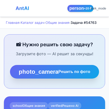
AntAI
person
dark_mode
+20 ₽
Главная
›
Каталог задач
›
Общие знания
›
Задача #54763
📸 Нужно решить свою задачу?
Загрузите фото — AI решит за секунды!
photo_camera
Решить по фото
school
Общие знания
verified
Решено AI