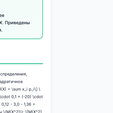
ее
 X. Приведены
.
аспределения,
вадратичное
) = \sum x_i p_i\] \
 \cdot 0,1 + (-20) \cdot
 0,12 - 3,0 - 1,36 =
\(M(X^2)\): \[M(X^2)