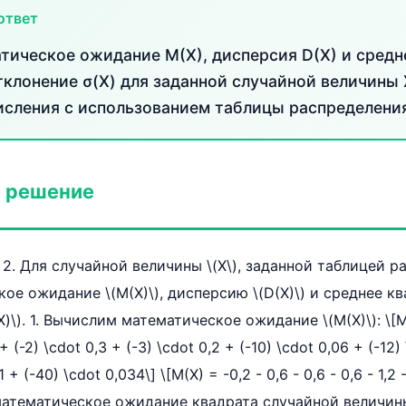
ответ
тическое ожидание M(X), дисперсия D(X) и средн
тклонение σ(X) для заданной случайной величины
сления с использованием таблицы распределения
 решение
 2. Для случайной величины \(X\), заданной таблицей р
ое ожидание \(M(X)\), дисперсию \(D(X)\) и среднее к
)\). 1. Вычислим математическое ожидание \(M(X)\): \[M(X
+ (-2) \cdot 0,3 + (-3) \cdot 0,2 + (-10) \cdot 0,06 + (-12)
 + (-40) \cdot 0,034\] \[M(X) = -0,2 - 0,6 - 0,6 - 0,6 - 1,2 -
 математическое ожидание квадрата случайной величины 