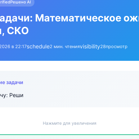
rified
Решено AI
адачи: Математическое ож
, СКО
schedule
visibility
.2026 в 22:17
2 мин. чтения
28
просмотр
ие задачи
чу: Реши
Нажмите для увеличения