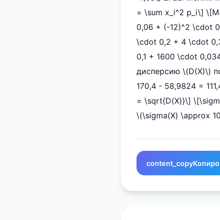
= \sum x_i^2 p_i\] \[M
0,06 + (-12)^2 \cdot 0
\cdot 0,2 + 4 \cdot 0
0,1 + 1600 \cdot 0,034
дисперсию \(D(X)\) по
170,4 - 58,9824 = 111
= \sqrt{D(X)}\] \[\sigm
\(\sigma(X) \approx 10
content_copy
Копиро