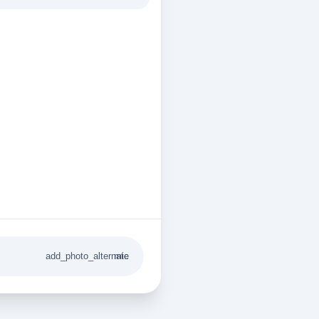
add_photo_alternate
mic