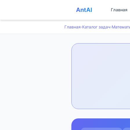
AntAI
Главная
Главная
›
Каталог задач
›
Математ