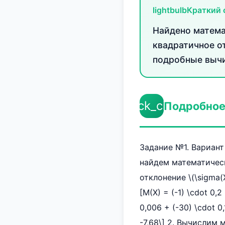
lightbulb
Краткий 
Найдено матема
квадратичное о
подробные вычи
check_circle
Подробное
Задание №1. Вариант
найдем математическ
отклонение \(\sigma(X
[M(X) = (-1) \cdot 0,2 
0,006 + (-30) \cdot 0,1
-7,68\] 2. Вычислим