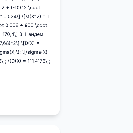
0,2 + (-10)^2 \cdot
t 0,034\] \[M(X^2) = 1
dot 0,006 + 900 \cdot
 = 170,4\] 3. Найдем
7,68)^2\] \[D(X) =
ma(X)\): \[\sigma(X)
); \(D(X) = 111,4176\);