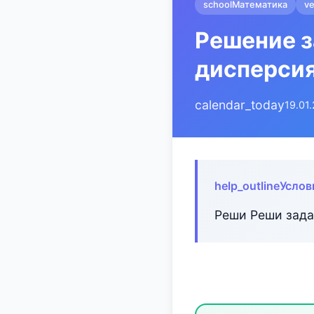
school
Математика
ve
Решение з
дисперсия
calendar_today
19.01
help_outline
Услов
Реши Реши зада