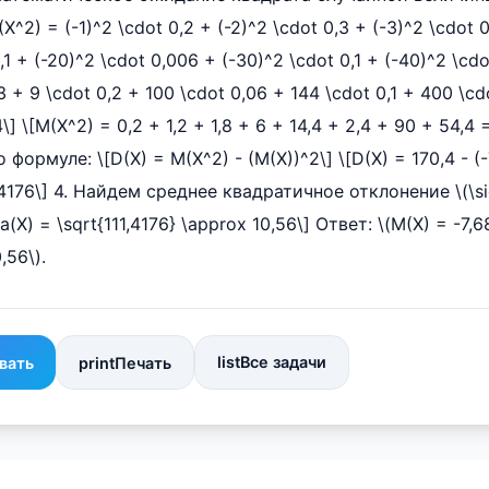
(X^2) = (-1)^2 \cdot 0,2 + (-2)^2 \cdot 0,3 + (-3)^2 \cdot 
,1 + (-20)^2 \cdot 0,006 + (-30)^2 \cdot 0,1 + (-40)^2 \cdo
,3 + 9 \cdot 0,2 + 100 \cdot 0,06 + 144 \cdot 0,1 + 400 \c
\] \[M(X^2) = 0,2 + 1,2 + 1,8 + 6 + 14,4 + 2,4 + 90 + 54,4
 формуле: \[D(X) = M(X^2) - (M(X))^2\] \[D(X) = 170,4 - (-
,4176\] 4. Найдем среднее квадратичное отклонение \(\sig
a(X) = \sqrt{111,4176} \approx 10,56\] Ответ: \(M(X) = -7,68\
,56\).
list
Все задачи
вать
print
Печать