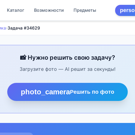
perso
Каталог
Возможности
Предметы
ика
›
Задача #34629
📸 Нужно решить свою задачу?
Загрузите фото — AI решит за секунды!
photo_camera
Решить по фото