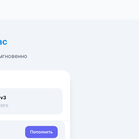
ас
 мгновенно
 v3
• 95%
Пополнить