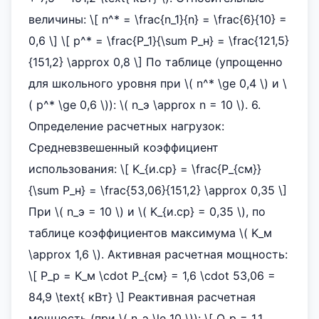
величины: \[ n^* = \frac{n_1}{n} = \frac{6}{10} =
0,6 \] \[ p^* = \frac{P_1}{\sum P_н} = \frac{121,5}
{151,2} \approx 0,8 \] По таблице (упрощенно
для школьного уровня при \( n^* \ge 0,4 \) и \
( p^* \ge 0,6 \)): \( n_э \approx n = 10 \). 6.
Определение расчетных нагрузок:
Средневзвешенный коэффициент
использования: \[ K_{и.ср} = \frac{P_{см}}
{\sum P_н} = \frac{53,06}{151,2} \approx 0,35 \]
При \( n_э = 10 \) и \( K_{и.ср} = 0,35 \), по
таблице коэффициентов максимума \( K_м
\approx 1,6 \). Активная расчетная мощность:
\[ P_р = K_м \cdot P_{см} = 1,6 \cdot 53,06 =
84,9 \text{ кВт} \] Реактивная расчетная
мощность (при \( n_э \le 10 \)): \[ Q_р = 1,1