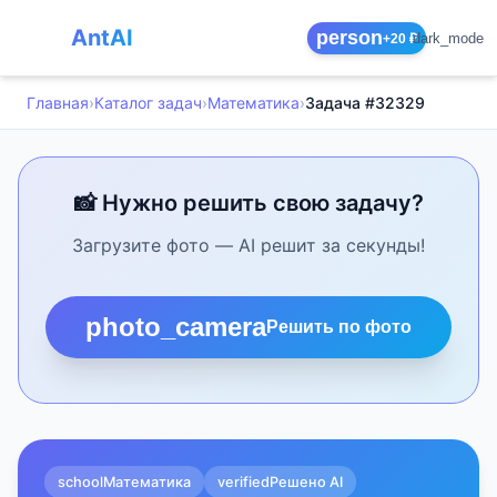
AntAI
person
dark_mode
+20 ₽
Главная
›
Каталог задач
›
Математика
›
Задача #32329
📸 Нужно решить свою задачу?
Загрузите фото — AI решит за секунды!
photo_camera
Решить по фото
school
Математика
verified
Решено AI