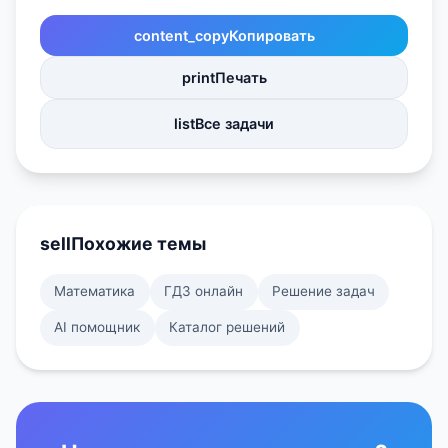
content_copy
Копировать
print
Печать
list
Все задачи
sell
Похожие темы
Математика
ГДЗ онлайн
Решение задач
AI помощник
Каталог решений