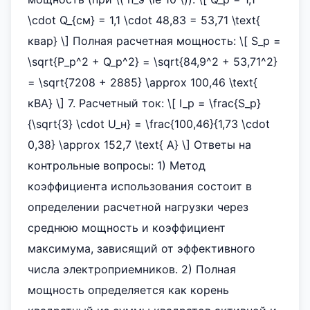
\cdot Q_{см} = 1,1 \cdot 48,83 = 53,71 \text{
квар} \] Полная расчетная мощность: \[ S_р =
\sqrt{P_р^2 + Q_р^2} = \sqrt{84,9^2 + 53,71^2}
= \sqrt{7208 + 2885} \approx 100,46 \text{
кВА} \] 7. Расчетный ток: \[ I_р = \frac{S_р}
{\sqrt{3} \cdot U_н} = \frac{100,46}{1,73 \cdot
0,38} \approx 152,7 \text{ А} \] Ответы на
контрольные вопросы: 1) Метод
коэффициента использования состоит в
определении расчетной нагрузки через
среднюю мощность и коэффициент
максимума, зависящий от эффективного
числа электроприемников. 2) Полная
мощность определяется как корень