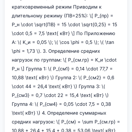
кратковременный режим Приводим к
длительному режиму (ПВ=25%): \[ P_{пр} =
P_н \cdot \sqrt{ПВ} = 15 \cdot \sqrt{0,25} = 15
\cdot 0,5 = 7,5 \text{ кВт} \] По Приложению
А: \( K_и = 0,05 \); \( \cos \phi = 0,5 \); \( \tan
\phi = 1,73 \). 3. Определение средних
нагрузок по группам: \[ P_{см.гр} = K_и \cdot
P_н \] Группа 1: \( P_{см1} = 0,14 \cdot 77,7 =
10,88 \text{ кВт} \) Группа 2: \( P_{см2} = 0,6
\cdot 44 = 26,4 \text{ кВт} \) Группа 3: \(
P_{см3} = 0,7 \cdot 22 = 15,4 \text{ кВт} \)
Группа 4: \( P_{см4} = 0,05 \cdot 7,5 = 0,38
\text{ кВт} \) 4. Определение суммарных
средних нагрузок: \[ P_{см} = \sum P_{см.гр} =
10,88 + 26,4 + 15,4 + 0,38 = 53,06 \text{ кВт}