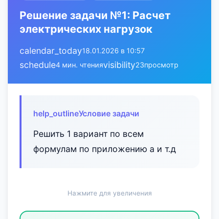
Решение задачи №1: Расчет
электрических нагрузок
calendar_today
18.01.2026 в 10:57
schedule
visibility
4 мин. чтения
23
просмотр
help_outline
Условие задачи
Решить 1 вариант по всем
формулам по приложению а и т.д
Нажмите для увеличения