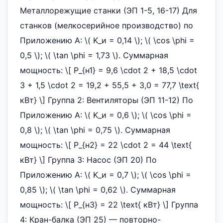
Металлорежущие станки (ЭП 1-5, 16-17) Для
станков (мелкосерийное производство) по
Приложению А: \( K_и = 0,14 \); \( \cos \phi =
0,5 \); \( \tan \phi = 1,73 \). Суммарная
мощность: \[ P_{н1} = 9,6 \cdot 2 + 18,5 \cdot
3 + 1,5 \cdot 2 = 19,2 + 55,5 + 3,0 = 77,7 \text{
кВт} \] Группа 2: Вентиляторы (ЭП 11-12) По
Приложению А: \( K_и = 0,6 \); \( \cos \phi =
0,8 \); \( \tan \phi = 0,75 \). Суммарная
мощность: \[ P_{н2} = 22 \cdot 2 = 44 \text{
кВт} \] Группа 3: Насос (ЭП 20) По
Приложению А: \( K_и = 0,7 \); \( \cos \phi =
0,85 \); \( \tan \phi = 0,62 \). Суммарная
мощность: \[ P_{н3} = 22 \text{ кВт} \] Группа
4: Кран-балка (ЭП 25) — повторно-