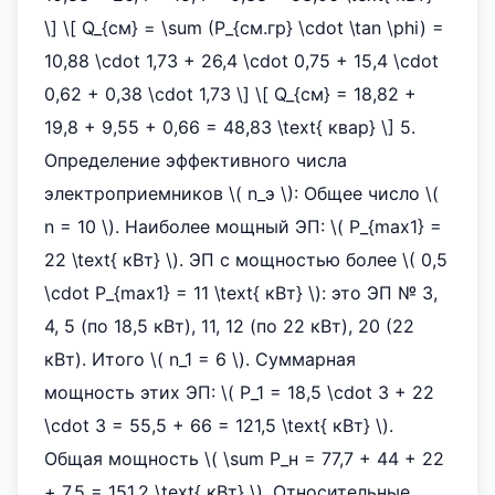
\] \[ Q_{см} = \sum (P_{см.гр} \cdot \tan \phi) =
10,88 \cdot 1,73 + 26,4 \cdot 0,75 + 15,4 \cdot
0,62 + 0,38 \cdot 1,73 \] \[ Q_{см} = 18,82 +
19,8 + 9,55 + 0,66 = 48,83 \text{ квар} \] 5.
Определение эффективного числа
электроприемников \( n_э \): Общее число \(
n = 10 \). Наиболее мощный ЭП: \( P_{max1} =
22 \text{ кВт} \). ЭП с мощностью более \( 0,5
\cdot P_{max1} = 11 \text{ кВт} \): это ЭП № 3,
4, 5 (по 18,5 кВт), 11, 12 (по 22 кВт), 20 (22
кВт). Итого \( n_1 = 6 \). Суммарная
мощность этих ЭП: \( P_1 = 18,5 \cdot 3 + 22
\cdot 3 = 55,5 + 66 = 121,5 \text{ кВт} \).
Общая мощность \( \sum P_н = 77,7 + 44 + 22
+ 7,5 = 151,2 \text{ кВт} \). Относительные