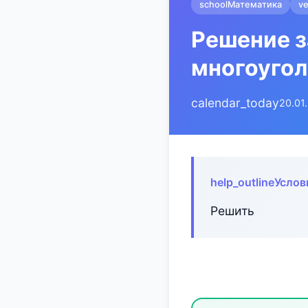
school
Математика
ve
Решение з
многоугол
calendar_today
20.01
help_outline
Услов
Решить