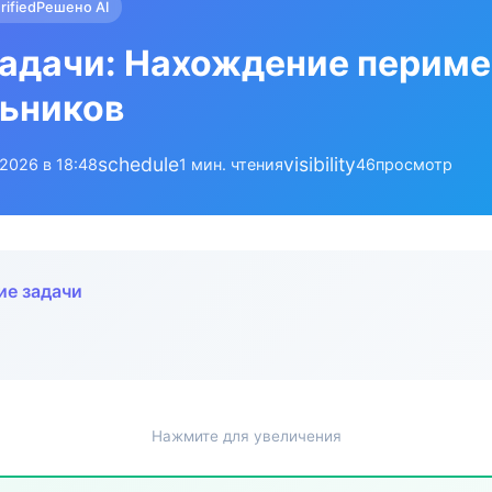
rified
Решено AI
адачи: Нахождение периме
ьников
schedule
visibility
.2026 в 18:48
1 мин. чтения
46
просмотр
ие задачи
Нажмите для увеличения