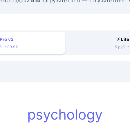
екст задачи или загрузите фото — получите ответ
 Pro v3
⚡ Lite
б. • 99.9%
5 руб. 
psychology