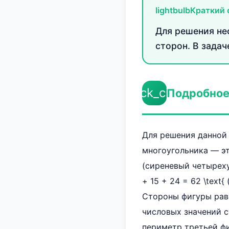
lightbulb
Краткий 
Для решения не
сторон. В зада
check_circle
Подробное
Для решения данной
многоугольника — эт
(сиреневый четырехуг
+ 15 + 24 = 62 \text
Стороны фигуры равны
числовых значений сто
периметр третьей фи