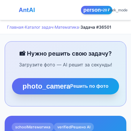
AntAI
person
dark_mode
+20 ₽
Главная
›
Каталог задач
›
Математика
›
Задача #36501
📸 Нужно решить свою задачу?
Загрузите фото — AI решит за секунды!
photo_camera
Решить по фото
school
Математика
verified
Решено AI