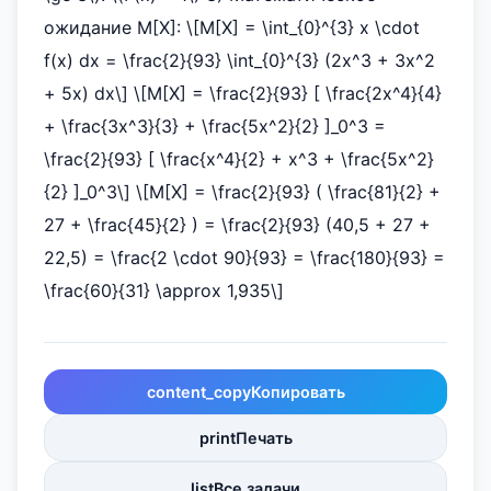
ожидание M[X]: \[M[X] = \int_{0}^{3} x \cdot
f(x) dx = \frac{2}{93} \int_{0}^{3} (2x^3 + 3x^2
+ 5x) dx\] \[M[X] = \frac{2}{93} [ \frac{2x^4}{4}
+ \frac{3x^3}{3} + \frac{5x^2}{2} ]_0^3 =
\frac{2}{93} [ \frac{x^4}{2} + x^3 + \frac{5x^2}
{2} ]_0^3\] \[M[X] = \frac{2}{93} ( \frac{81}{2} +
27 + \frac{45}{2} ) = \frac{2}{93} (40,5 + 27 +
22,5) = \frac{2 \cdot 90}{93} = \frac{180}{93} =
\frac{60}{31} \approx 1,935\]
content_copy
Копировать
print
Печать
list
Все задачи