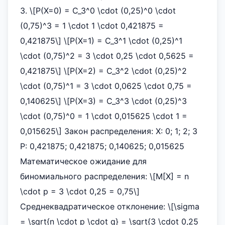
3. \[P(X=0) = C_3^0 \cdot (0,25)^0 \cdot
(0,75)^3 = 1 \cdot 1 \cdot 0,421875 =
0,421875\] \[P(X=1) = C_3^1 \cdot (0,25)^1
\cdot (0,75)^2 = 3 \cdot 0,25 \cdot 0,5625 =
0,421875\] \[P(X=2) = C_3^2 \cdot (0,25)^2
\cdot (0,75)^1 = 3 \cdot 0,0625 \cdot 0,75 =
0,140625\] \[P(X=3) = C_3^3 \cdot (0,25)^3
\cdot (0,75)^0 = 1 \cdot 0,015625 \cdot 1 =
0,015625\] Закон распределения: X: 0; 1; 2; 3
P: 0,421875; 0,421875; 0,140625; 0,015625
Математическое ожидание для
биномиального распределения: \[M[X] = n
\cdot p = 3 \cdot 0,25 = 0,75\]
Среднеквадратическое отклонение: \[\sigma
= \sqrt{n \cdot p \cdot q} = \sqrt{3 \cdot 0,25