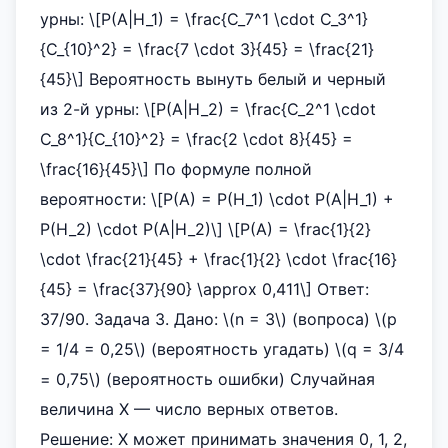
урны: \[P(A|H_1) = \frac{C_7^1 \cdot C_3^1}
{C_{10}^2} = \frac{7 \cdot 3}{45} = \frac{21}
{45}\] Вероятность вынуть белый и черный
из 2-й урны: \[P(A|H_2) = \frac{C_2^1 \cdot
C_8^1}{C_{10}^2} = \frac{2 \cdot 8}{45} =
\frac{16}{45}\] По формуле полной
вероятности: \[P(A) = P(H_1) \cdot P(A|H_1) +
P(H_2) \cdot P(A|H_2)\] \[P(A) = \frac{1}{2}
\cdot \frac{21}{45} + \frac{1}{2} \cdot \frac{16}
{45} = \frac{37}{90} \approx 0,411\] Ответ:
37/90. Задача 3. Дано: \(n = 3\) (вопроса) \(p
= 1/4 = 0,25\) (вероятность угадать) \(q = 3/4
= 0,75\) (вероятность ошибки) Случайная
величина X — число верных ответов.
Решение: X может принимать значения 0, 1, 2,