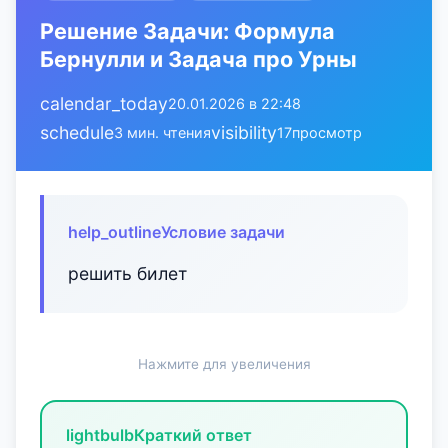
Решение Задачи: Формула
Бернулли и Задача про Урны
calendar_today
20.01.2026 в 22:48
schedule
visibility
3 мин. чтения
17
просмотр
help_outline
Условие задачи
решить билет
Нажмите для увеличения
lightbulb
Краткий ответ