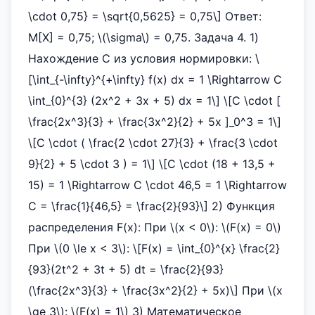
\cdot 0,75} = \sqrt{0,5625} = 0,75\] Ответ:
M[X] = 0,75; \(\sigma\) = 0,75. Задача 4. 1)
Нахождение С из условия нормировки: \
[\int_{-\infty}^{+\infty} f(x) dx = 1 \Rightarrow C
\int_{0}^{3} (2x^2 + 3x + 5) dx = 1\] \[C \cdot [
\frac{2x^3}{3} + \frac{3x^2}{2} + 5x ]_0^3 = 1\]
\[C \cdot ( \frac{2 \cdot 27}{3} + \frac{3 \cdot
9}{2} + 5 \cdot 3 ) = 1\] \[C \cdot (18 + 13,5 +
15) = 1 \Rightarrow C \cdot 46,5 = 1 \Rightarrow
C = \frac{1}{46,5} = \frac{2}{93}\] 2) Функция
распределения F(x): При \(x < 0\): \(F(x) = 0\)
При \(0 \le x < 3\): \[F(x) = \int_{0}^{x} \frac{2}
{93}(2t^2 + 3t + 5) dt = \frac{2}{93}
(\frac{2x^3}{3} + \frac{3x^2}{2} + 5x)\] При \(x
\ge 3\): \(F(x) = 1\) 3) Математическое