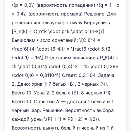
\(p = 0,6\) (вероятность попадания) \(q = 1 - p
= 0,4\) (вероятность промаха) Решение: Для
решения используем формулу Бернулли: \
[P_n(k) = C_n^k \cdot p^k \cdot q^{n-k}\]
Вычислим число сочетаний: \[C_6^4 =
\frac{6!}{4! \cdot (6-4)!} = \frac{6 \cdot 5}{2
\cdot 1} = 15\] Подставим значения: \[P_6(4) =
15 \cdot (0,6)^4 \cdot (0,4)^2 = 15 \cdot 0,1296
\cdot 0,16 = 0,31104\] Ответ: 0,31104. Задача
2. Дано: Урна 1: 7 белых (Б), 3 черных (Ч).
Всего 10. Урна 2: 2 белых (Б), 8 черных (Ч).
Всего 10. Событие А — достали 1 белый и 1
черный шар. Решение: Вероятность выбора
каждой урны \(P(H_1) = P(H_2) = 1/2\).
Вероятность вынуть белый и черный из 1-й