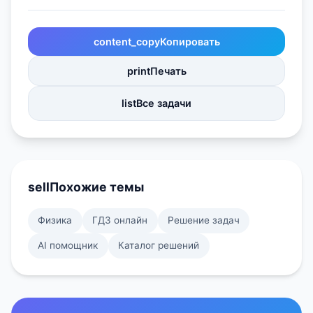
content_copy
Копировать
print
Печать
list
Все задачи
sell
Похожие темы
Физика
ГДЗ онлайн
Решение задач
AI помощник
Каталог решений