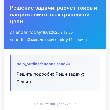
Решение задачи: расчет токов и
напряжения в электрической
цепи
calendar_today
18.01.2026 в 12:55
schedule
visibility
3 мин. чтения
44
просмотр
help_outline
Условие задачи
Решить подробно Реши задачу:
Решить
Нажмите для увеличения