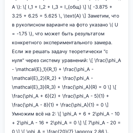
A \): \[ I_1 + I_2 + I_3 = I_{общ} \] \[ -3.875 +
3.25 + 6.25 = 5.625 \, \text{А} \] Заметим, что
в рукописном варианте на фото указано \( U
= -1.75 \), что может быть результатом
конкретного экспериментального замера.
Если же решать задачу теоретически "с
нуля" через систему уравнений: \[ \frac{\phi_A
- \mathcal{E}_1}{R_1} + \frac{\phi_A -
\mathcal{E}_2}{R_2} + \frac{\phi_A -
\mathcal{E}_3}{R_3} + \frac{\phi_A}{R} = 0 \] \[
\frac{\phi_A + 6}{2} + \frac{\phi_A - 5}{1} +
\frac{\phi_A - 8}{1} + \frac{\phi_A}{1} = 0 \]
Умножим всё на 2: \[ \phi_A + 6 + 2\phi_A - 10
+ 2\phi_A - 16 + 2\phi_A = 0 \] \[ 7\phi_A - 20 =
0 \] \[ \phi_A = \frac{20}{7} \approx 2.86 \,