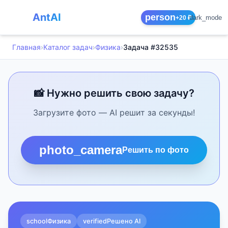
AntAI
person
dark_mode
+20 ₽
Главная
›
Каталог задач
›
Физика
›
Задача #32535
📸 Нужно решить свою задачу?
Загрузите фото — AI решит за секунды!
photo_camera
Решить по фото
school
Физика
verified
Решено AI