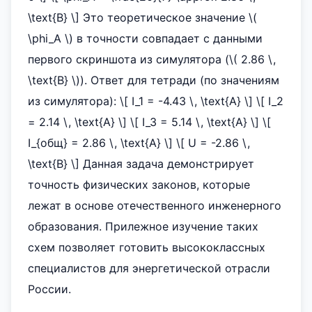
\text{В} \] Это теоретическое значение \(
\phi_A \) в точности совпадает с данными
первого скриншота из симулятора (\( 2.86 \,
\text{В} \)). Ответ для тетради (по значениям
из симулятора): \[ I_1 = -4.43 \, \text{А} \] \[ I_2
= 2.14 \, \text{А} \] \[ I_3 = 5.14 \, \text{А} \] \[
I_{общ} = 2.86 \, \text{А} \] \[ U = -2.86 \,
\text{В} \] Данная задача демонстрирует
точность физических законов, которые
лежат в основе отечественного инженерного
образования. Прилежное изучение таких
схем позволяет готовить высококлассных
специалистов для энергетической отрасли
России.