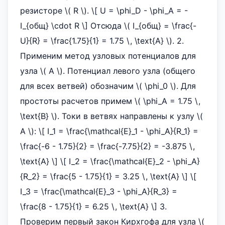
резисторе \( R \). \[ U = \phi_D - \phi_A = -
I_{общ} \cdot R \] Отсюда \( I_{общ} = \frac{-
U}{R} = \frac{1.75}{1} = 1.75 \, \text{А} \). 2.
Применим метод узловых потенциалов для
узла \( A \). Потенциал левого узла (общего
для всех ветвей) обозначим \( \phi_0 \). Для
простоты расчетов примем \( \phi_A = 1.75 \,
\text{В} \). Токи в ветвях направлены к узлу \(
A \): \[ I_1 = \frac{\mathcal{E}_1 - \phi_A}{R_1} =
\frac{-6 - 1.75}{2} = \frac{-7.75}{2} = -3.875 \,
\text{А} \] \[ I_2 = \frac{\mathcal{E}_2 - \phi_A}
{R_2} = \frac{5 - 1.75}{1} = 3.25 \, \text{А} \] \[
I_3 = \frac{\mathcal{E}_3 - \phi_A}{R_3} =
\frac{8 - 1.75}{1} = 6.25 \, \text{А} \] 3.
Проверим первый закон Кирхгофа для узла \(