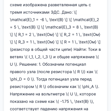
схеме изображена разветвленная цепь с
тремя источниками ЭДС. Дано: \[
\mathcal{E}_1 = -6 \, \text{В} \] \[ \mathcal{E}_2
= 5 \, \text{В} \] \[ \mathcal{E}_3 = 8 \, \text{В}
\] \[ R_1 = 2 \, \text{Ом} \] \[ R_2 = 1 \, \text{Ом}
\] \[ R_3 = 1 \, \text{Ом} \] \[ R = 1 \, \text{Ом} \]
(резистор в общей части цепи) Найти: Токи в
ветвях \( I_1, I_2, I_3 \) и общее напряжение \(
U \). Решение: 1. Обозначим потенциал
правого узла (после резистора \( R \)) как \(
\phi_D = 0 \). Тогда потенциал узла перед
резистором \( R \) обозначим как \( \phi_A \).
Напряжение на вольтметре \( U \), которое
показано на схеме как \( -1.75 \, \text{В} \),
соответствует падению напряжения на