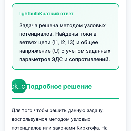
lightbulb
Краткий ответ
Задача решена методом узловых
потенциалов. Найдены токи в
ветвях цепи (I1, I2, I3) и общее
напряжение (U) с учетом заданных
параметров ЭДС и сопротивлений.
check_circle
Подробное решение
Для того чтобы решить данную задачу,
воспользуемся методом узловых
потенциалов или законами Кирхгофа. На