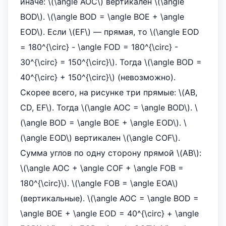
иначе: \(\angle AOC\) вертикален \(\angle
BOD\). \(\angle BOD = \angle BOE + \angle
EOD\). Если \(EF\) — прямая, то \(\angle EOD
= 180^{\circ} - \angle FOD = 180^{\circ} -
30^{\circ} = 150^{\circ}\). Тогда \(\angle BOD =
40^{\circ} + 150^{\circ}\) (невозможно).
Скорее всего, на рисунке три прямые: \(AB,
CD, EF\). Тогда \(\angle AOC = \angle BOD\). \
(\angle BOD = \angle BOE + \angle EOD\). \
(\angle EOD\) вертикален \(\angle COF\).
Сумма углов по одну сторону прямой \(AB\):
\(\angle AOC + \angle COF + \angle FOB =
180^{\circ}\). \(\angle FOB = \angle EOA\)
(вертикальные). \(\angle AOC = \angle BOD =
\angle BOE + \angle EOD = 40^{\circ} + \angle