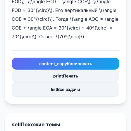
EOD\). \(\angle EOD = \angle COF\). \(\angle
FOD = 30^{\circ}\). Его вертикальный \(\angle
COE = 30^{\circ}\). Тогда \(\angle AOC = \angle
COE + \angle EOA = 30^{\circ} + 40^{\circ} =
70^{\circ}\). Ответ: \(70^{\circ}\).
content_copy
Копировать
print
Печать
list
Все задачи
sell
Похожие темы