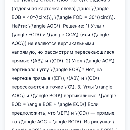
(отдельная карточка слева) Дано: \(\angle
EOB = 40^{\circ}\), \(\angle FOD = 30^{\circ}\).
Найти: \(\angle AOC\). Решение: 1) Углы \
(\angle FOD\) и \(\angle COA\) (или \(\angle
AOC\)) не являются вертикальными
напрямую, но рассмотрим пересекающиеся
прямые \(AB\) и \(CD\). 2) Угол \(\angle AOF\)
вертикален углу \(\angle EOB\)? Нет, на
чертеже прямые \(EF\), \(AB\) и \(CD\)
пересекаются в точке \(O\). 3) Углы \(\angle
AOC\) и \(\angle BOD\) вертикальные. \[\angle
BOD = \angle BOE + \angle EOD\] Если
предположить, что \(EF\) и \(CD\) — прямые,
то \(\angle AOC = \angle BOD\). Из рисунка: \