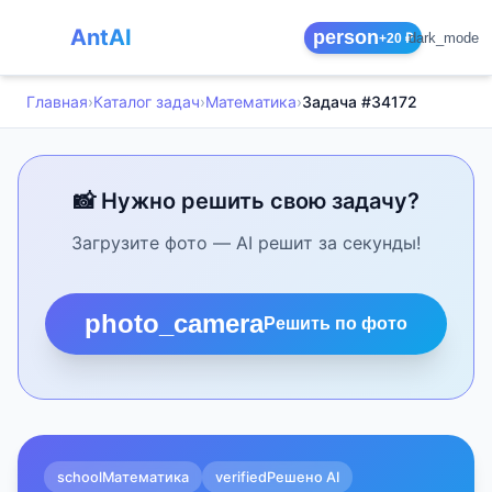
AntAI
person
dark_mode
+20 ₽
Главная
›
Каталог задач
›
Математика
›
Задача #34172
📸 Нужно решить свою задачу?
Загрузите фото — AI решит за секунды!
photo_camera
Решить по фото
school
Математика
verified
Решено AI