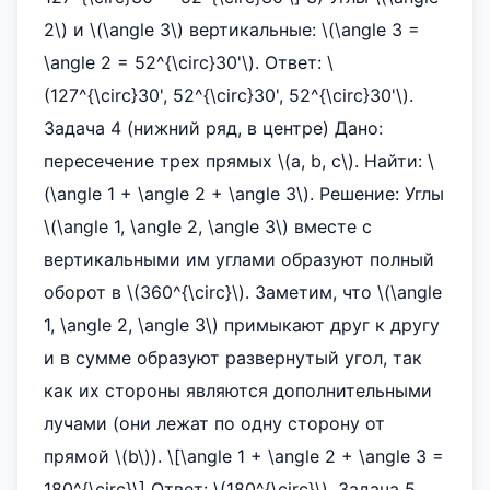
2\) и \(\angle 3\) вертикальные: \(\angle 3 =
\angle 2 = 52^{\circ}30'\). Ответ: \
(127^{\circ}30', 52^{\circ}30', 52^{\circ}30'\).
Задача 4 (нижний ряд, в центре) Дано:
пересечение трех прямых \(a, b, c\). Найти: \
(\angle 1 + \angle 2 + \angle 3\). Решение: Углы
\(\angle 1, \angle 2, \angle 3\) вместе с
вертикальными им углами образуют полный
оборот в \(360^{\circ}\). Заметим, что \(\angle
1, \angle 2, \angle 3\) примыкают друг к другу
и в сумме образуют развернутый угол, так
как их стороны являются дополнительными
лучами (они лежат по одну сторону от
прямой \(b\)). \[\angle 1 + \angle 2 + \angle 3 =
180^{\circ}\] Ответ: \(180^{\circ}\). Задача 5