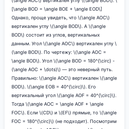
(\angle AOC\) вертикален углу \(\angle BOD\). \
[\angle BOD = \angle BOE + \angle EOD\]
Однако, проще увидеть, что \(\angle AOC\)
вертикален углу \(\angle BOD\). А \(\angle
BOD\) состоит из углов, вертикальных
данным. Угол \(\angle AOC\) вертикален углу \
(\angle BOD\). По чертежу: \(\angle AOC =
\angle BOD\). Угол \(\angle BOD = 180^{\circ} -
(\angle AOC + \dots)\) — это неверный путь.
Правильно: \(\angle AOC\) вертикален \(\angle
BOD\). \(\angle EOB = 40^{\circ}\). Его
вертикальный угол \(\angle AOF = 40^{\circ}\).
Тогда \(\angle AOC = \angle AOF + \angle
FOC\). Если \(CD\) и \(EF\) прямые, то \(\angle
FOC = 180^{\circ}\) (не подходит). Посмотрим