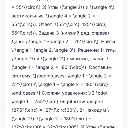
= 55^{\circ}\] 3) Углы \(\angle 2\) и \(\angle 4\)
вертикальные: \(\angle 4 = \angle 2 =
55^{\circ}\). Ответ: \(55^{\circ}, 125^{\circ},
55^{\circ}\). Задача 3 (нижний ряд, справа)
Дано: \(\angle 1 - \angle 2 = 75^{\circ}\). Найти:
\(\angle 1, \angle 2, \angle 3\). Решение: 1) Углы
\(\angle 1\) и \(\angle 2\) смежные, значит \
(\angle 1 + \angle 2 = 180^{\circ}\). Составим
систему: \[\begin{cases} \angle 1 - \angle 2 =
75^{\circ} \\ \angle 1 + \angle 2 = 180^{\circ}
\end{cases}\] Сложим уравнения: \(2 \cdot
\angle 1 = 255^{\circ} \Rightarrow \angle 1 =
127,5^{\circ} = 127^{\circ}30'\). 2) Находим \
(\angle 2\): \[\angle 2 = 180^{\circ} -
127^{\circ}30' = 52^{\circ}30'\] 3) Углы \(\angle