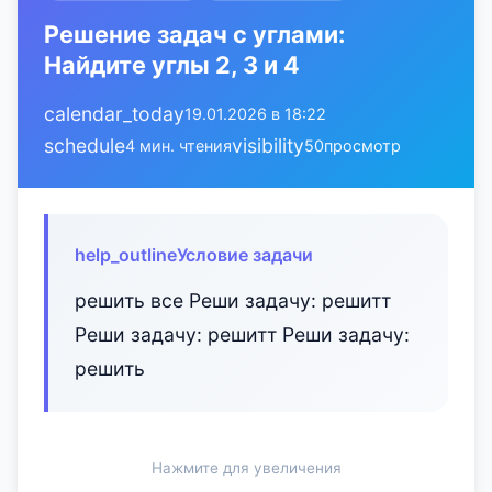
Решение задач с углами:
Найдите углы 2, 3 и 4
calendar_today
19.01.2026 в 18:22
schedule
visibility
4 мин. чтения
50
просмотр
help_outline
Условие задачи
решить все Реши задачу: решитт
Реши задачу: решитт Реши задачу:
решить
Нажмите для увеличения