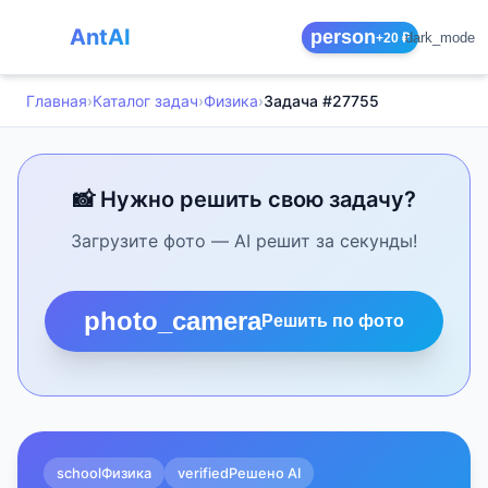
AntAI
person
dark_mode
+20 ₽
Главная
›
Каталог задач
›
Физика
›
Задача #27755
📸 Нужно решить свою задачу?
Загрузите фото — AI решит за секунды!
photo_camera
Решить по фото
school
Физика
verified
Решено AI