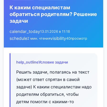
К каким специалистам
обратиться родителям? Решение
задачи
calendar_today
13.01.2026 в 11:18
schedule
visibility
2 мин. чтения
40
просмотр
help_outline
Условие задачи
Решить задачи, полагаясь на текст
(может ответ спрятан в самой
задаче) К каким специалистам надо
родителям обратиться, чтобы
детям помогли с какими-то