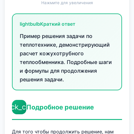
Нажмите для увеличения
lightbulb
Краткий ответ
Пример решения задачи по
теплотехнике, демонстрирующий
расчет кожухотрубного
теплообменника. Подробные шаги
и формулы для продолжения
решения задачи.
check_circle
Подробное решение
Для того чтобы продолжить решение, нам