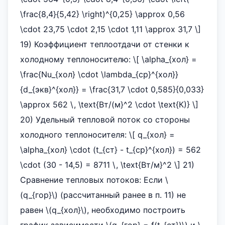
\frac{8,4}{5,42} \right)^{0,25} \approx 0,56
\cdot 23,75 \cdot 2,15 \cdot 1,11 \approx 31,7 \]
19) Коэффициент теплоотдачи от стенки к
холодному теплоносителю: \[ \alpha_{хол} =
\frac{Nu_{хол} \cdot \lambda_{cp}^{хол}}
{d_{экв}^{хол}} = \frac{31,7 \cdot 0,585}{0,033}
\approx 562 \, \text{Вт/(м}^2 \cdot \text{К)} \]
20) Удельный тепловой поток со стороны
холодного теплоносителя: \[ q_{хол} =
\alpha_{хол} \cdot (t_{ст} - t_{cp}^{хол}) = 562
\cdot (30 - 14,5) = 8711 \, \text{Вт/м}^2 \] 21)
Сравнение тепловых потоков: Если \
(q_{гор}\) (рассчитанный ранее в п. 11) не
равен \(q_{хол}\), необходимо построить