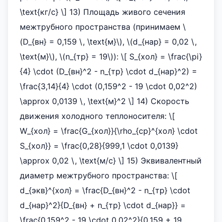
\text{кг/с} \] 13) Площадь живого сечения
межтрубного пространства (принимаем \
(D_{вн} = 0,159 \, \text{м}\), \(d_{нар} = 0,02 \,
\text{м}\), \(n_{тр} = 19\)): \[ S_{хол} = \frac{\pi}
{4} \cdot (D_{вн}^2 - n_{тр} \cdot d_{нар}^2) =
\frac{3,14}{4} \cdot (0,159^2 - 19 \cdot 0,02^2)
\approx 0,0139 \, \text{м}^2 \] 14) Скорость
движения холодного теплоносителя: \[
W_{хол} = \frac{G_{хол}}{\rho_{cp}^{хол} \cdot
S_{хол}} = \frac{0,28}{999,1 \cdot 0,0139}
\approx 0,02 \, \text{м/с} \] 15) Эквивалентный
диаметр межтрубного пространства: \[
d_{экв}^{хол} = \frac{D_{вн}^2 - n_{тр} \cdot
d_{нар}^2}{D_{вн} + n_{тр} \cdot d_{нар}} =
\frac{0,159^2 - 19 \cdot 0,02^2}{0,159 + 19