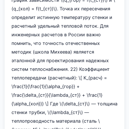
график зависимости \(q_{гор} = f(t_{ст})\) и \
(q_{хол} = f(t_{ст})\). Точка их пересечения
определит истинную температуру стенки и
расчетный удельный тепловой поток. Для
инженерных расчетов в России важно
помнить, что точность отечественных
методик (школа Михеева) является
эталонной для проектирования надежных
систем теплоснабжения. 22) Коэффициент
теплопередачи (расчетный): \[ K_{расч} =
\frac{1}{\frac{1}{\alpha_{гор}} +
\frac{\delta_{ст}}{\lambda_{ст}} + \frac{1}
{\alpha_{хол}}} \] Где \(\delta_{ст}\) — толщина
стенки трубки, \(\lambda_{ст}\) —
теплопроводность материала (сталь \