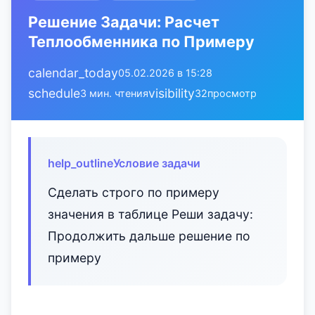
Решение Задачи: Расчет
Теплообменника по Примеру
calendar_today
05.02.2026 в 15:28
schedule
visibility
3 мин. чтения
32
просмотр
help_outline
Условие задачи
Сделать строго по примеру
значения в таблице Реши задачу:
Продолжить дальше решение по
примеру