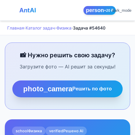
AntAI
person
dark_mode
+20 ₽
Главная
›
Каталог задач
›
Физика
›
Задача #54640
📸 Нужно решить свою задачу?
Загрузите фото — AI решит за секунды!
photo_camera
Решить по фото
school
Физика
verified
Решено AI