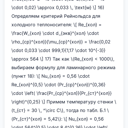
\cdot 0,02} \approx 0,033 \, \text{м} \] 16)
Определяем критерий Рейнольдса для
холодного теплоносителя: \[ Re_{хол} =
\frac{W_{хол} \cdot d_{экв}^{хол} \cdot
\rho_{cp}^{хол}}{\mu_{cp}^{хол}} = \frac{0,02
\cdot 0,033 \cdot 999,1}{1,17 \cdot 10^{-3}}
\approx 564 \] 17) Так как \(Re_{хол} < 1000\),
выбираем формулу для ламинарного режима
(пункт 18): \[ Nu_{хол} = 0,56 \cdot
Re_{хол}^{0,5} \cdot (Pr_{cp}^{хол})^{0,36}
\cdot \left( \frac{Pr_{cp}^{хол}}{Pr_{ст}^{хол}}
\right)^{0,25} \] Примем температуру стенки \
(t_{ст} = 30 \, ^\circ C\), тогда по табл. Б.1 \
(Pr_{ст}^{хол} = 5,42\): \[ Nu_{хол} = 0,56
\cdot 564^{0,5} \cdot 8,4^{0,36} \cdot \left(