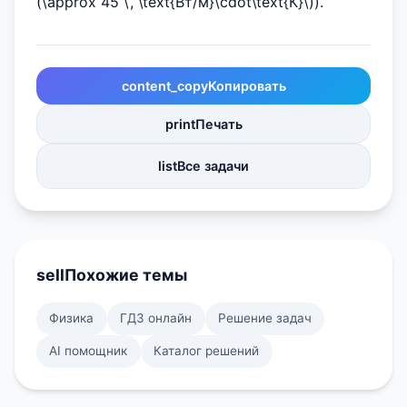
(\approx 45 \, \text{Вт/м}\cdot\text{К}\)).
content_copy
Копировать
print
Печать
list
Все задачи
sell
Похожие темы
Физика
ГДЗ онлайн
Решение задач
AI помощник
Каталог решений