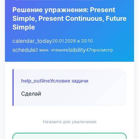
Решение упражнения: Present
Simple, Present Continuous, Future
Simple
calendar_today
20.01.2026 в 20:10
schedule
visibility
2 мин. чтения
47
просмотр
help_outline
Условие задачи
Сделай
Нажмите для увеличения