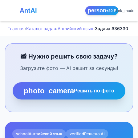
AntAI
person
dark_mode
+20 ₽
Главная
›
Каталог задач
›
Английский язык
›
Задача #36330
📸 Нужно решить свою задачу?
Загрузите фото — AI решит за секунды!
photo_camera
Решить по фото
school
Английский язык
verified
Решено AI