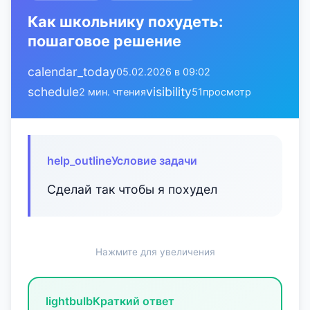
Как школьнику похудеть:
пошаговое решение
calendar_today
05.02.2026 в 09:02
schedule
visibility
2 мин. чтения
51
просмотр
help_outline
Условие задачи
Сделай так чтобы я похудел
Нажмите для увеличения
lightbulb
Краткий ответ