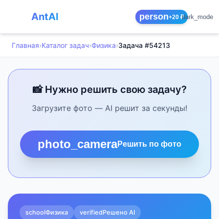
AntAI
person
dark_mode
+20 ₽
Главная
›
Каталог задач
›
Физика
›
Задача #54213
📸 Нужно решить свою задачу?
Загрузите фото — AI решит за секунды!
photo_camera
Решить по фото
school
Физика
verified
Решено AI