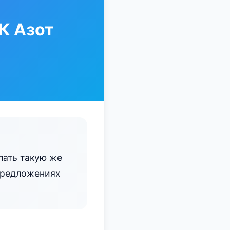
К Азот
лать такую же
 предложениях