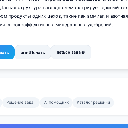
 Данная структура наглядно демонстрирует единый те
ром продукты одних цехов, такие как аммиак и азотная
ния высокоэффективных минеральных удобрений.
list
Все задачи
вать
print
Печать
Решение задач
AI помощник
Каталог решений