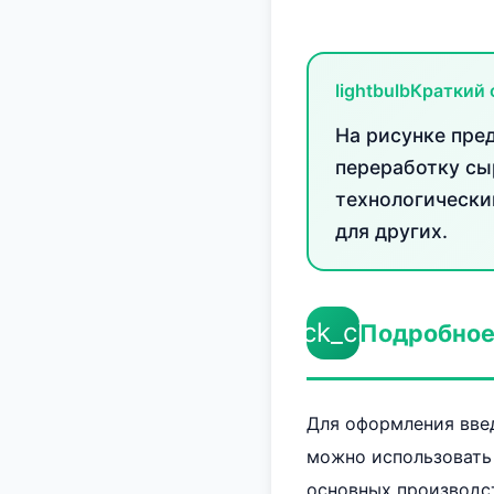
lightbulb
Краткий 
На рисунке пре
переработку сы
технологически
для других.
check_circle
Подробное
Для оформления введ
можно использовать 
основных производс