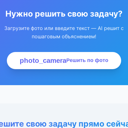
Нужно решить свою задачу?
Загрузите фото или введите текст — AI решит с
пошаговым объяснением!
photo_camera
Решить по фото
ешите свою задачу прямо сейч