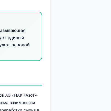
оказывающая
ует единый
лужат основой
ов АО «НАК «Азот»
хема взаимосвязи
ереработки сырья в