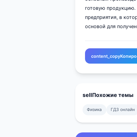
готовую продукцию.
предприятия, в кото
основой для получе
content_copy
Копиро
sell
Похожие темы
Физика
ГДЗ онлайн