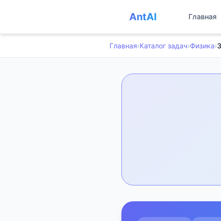
AntAI
Главная
Главная
›
Каталог задач
›
Физика
›