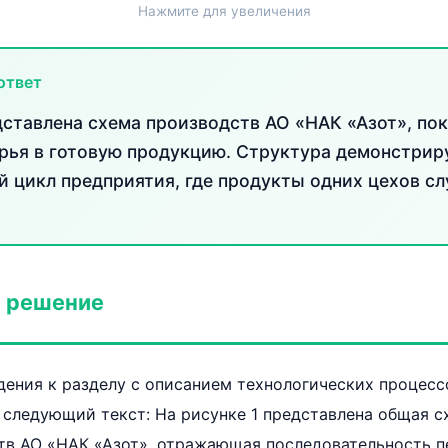
Нажмите для увеличения
ответ
дставлена схема производств АО «НАК «Азот», п
рья в готовую продукцию. Структура демонстрир
й цикл предприятия, где продукты одних цехов с
 решение
ения к разделу с описанием технологических процесс
следующий текст: На рисунке 1 представлена общая с
тв АО «НАК «Азот», отражающая последовательность п