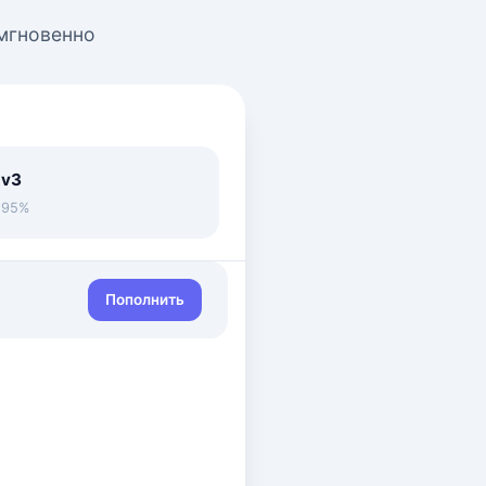
 мгновенно
 v3
• 95%
Пополнить