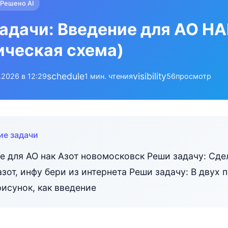
Решено AI
адачи: Введение для АО НА
ическая схема)
schedule
visibility
.2026 в 12:29
1 мин. чтения
56
просмотр
ие задачи
е для АО нак Азот новомосковск Реши задачу: Сде
азот, инфу бери из интернета Реши задачу: В двух
рисунок, как введение