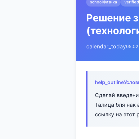
school
Физика
verified
Решение з
(технолог
calendar_today
05.02
help_outline
Услов
Сделай введени
Талица бля нак 
ссылку на этот 