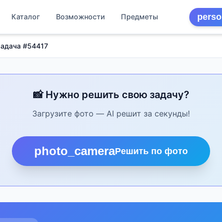
perso
Каталог
Возможности
Предметы
Задача #54417
📸 Нужно решить свою задачу?
Загрузите фото — AI решит за секунды!
photo_camera
Решить по фото