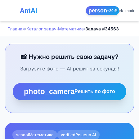
AntAI
person
dark_mode
+20 ₽
Главная
›
Каталог задач
›
Математика
›
Задача #34563
📸 Нужно решить свою задачу?
Загрузите фото — AI решит за секунды!
photo_camera
Решить по фото
school
Математика
verified
Решено AI