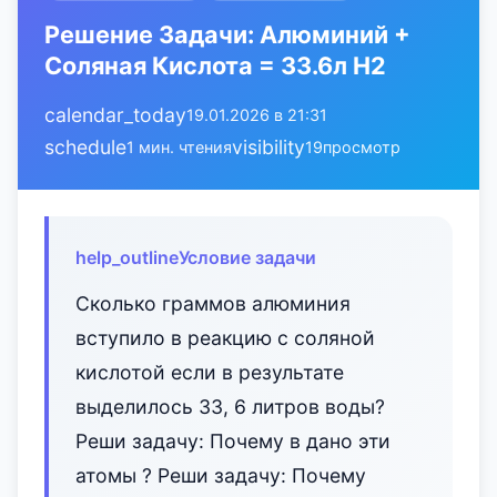
Решение Задачи: Алюминий +
Соляная Кислота = 33.6л H2
calendar_today
19.01.2026 в 21:31
schedule
visibility
1 мин. чтения
19
просмотр
help_outline
Условие задачи
Сколько граммов алюминия
вступило в реакцию с соляной
кислотой если в результате
выделилось 33, 6 литров воды?
Реши задачу: Почему в дано эти
атомы ? Реши задачу: Почему