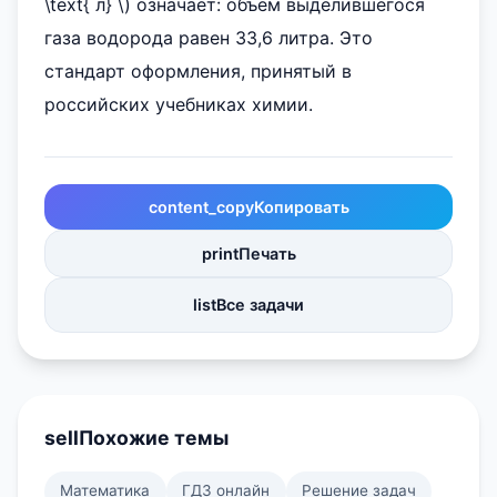
\text{ л} \) означает: объем выделившегося
газа водорода равен 33,6 литра. Это
стандарт оформления, принятый в
российских учебниках химии.
content_copy
Копировать
print
Печать
list
Все задачи
sell
Похожие темы
Математика
ГДЗ онлайн
Решение задач