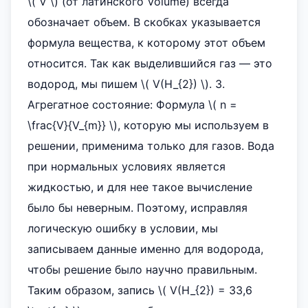
\( V \) (от латинского Volume) всегда
обозначает объем. В скобках указывается
формула вещества, к которому этот объем
относится. Так как выделившийся газ — это
водород, мы пишем \( V(H_{2}) \). 3.
Агрегатное состояние: Формула \( n =
\frac{V}{V_{m}} \), которую мы используем в
решении, применима только для газов. Вода
при нормальных условиях является
жидкостью, и для нее такое вычисление
было бы неверным. Поэтому, исправляя
логическую ошибку в условии, мы
записываем данные именно для водорода,
чтобы решение было научно правильным.
Таким образом, запись \( V(H_{2}) = 33,6