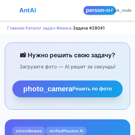
AntAI
person
dark_mode
+20 ₽
Главная
›
Каталог задач
›
Физика
›
Задача #28041
📸 Нужно решить свою задачу?
Загрузите фото — AI решит за секунды!
photo_camera
Решить по фото
school
Физика
verified
Решено AI