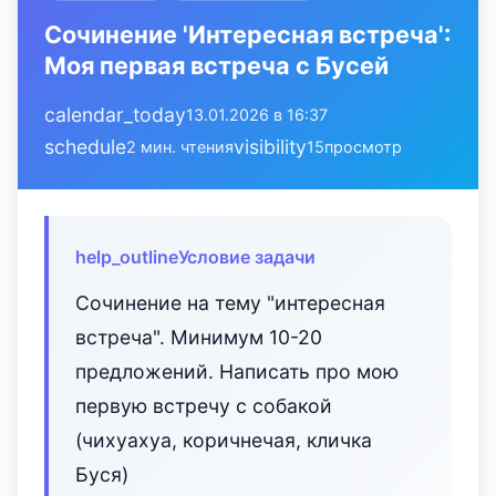
Сочинение 'Интересная встреча':
Моя первая встреча с Бусей
calendar_today
13.01.2026 в 16:37
schedule
visibility
2 мин. чтения
15
просмотр
help_outline
Условие задачи
Сочинение на тему "интересная
встреча". Минимум 10-20
предложений. Написать про мою
первую встречу с собакой
(чихуахуа, коричнечая, кличка
Буся)