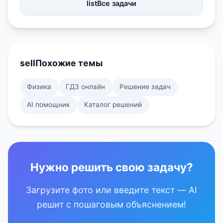
list
Все задачи
sell
Похожие темы
Физика
ГДЗ онлайн
Решение задач
AI помощник
Каталог решений
Нужно решить свою задачу?
Загрузите фото или введите текст — AI
решит с пошаговым объяснением!