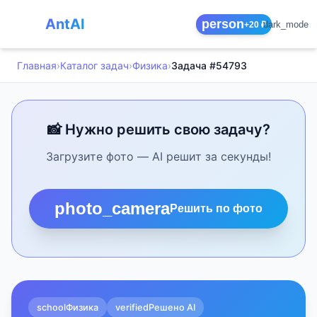
AntAI
person
dark_mode
+20 ₽
Главная
›
Каталог задач
›
Физика
›
Задача #54793
📸 Нужно решить свою задачу?
Загрузите фото — AI решит за секунды!
photo_camera
Решить по фото
school
Физика
verified
Решено AI