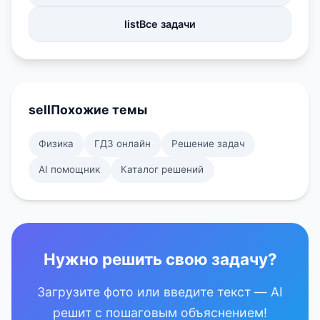
list
Все задачи
sell
Похожие темы
Физика
ГДЗ онлайн
Решение задач
AI помощник
Каталог решений
Нужно решить свою задачу?
Загрузите фото или введите текст — AI
решит с пошаговым объяснением!