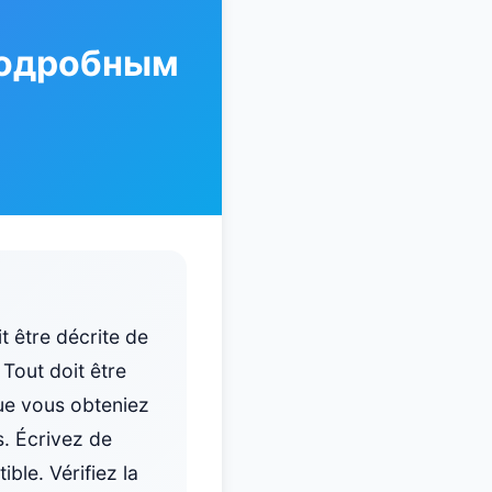
подробным
t être décrite de
 Tout doit être
que vous obteniez
s. Écrivez de
ible. Vérifiez la