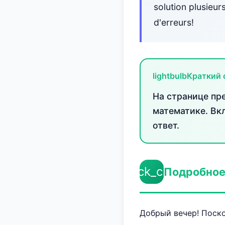
solution plusieur
d'erreurs!
lightbulb
Краткий 
На странице пр
математике. Вк
ответ.
check_circle
Подробное
Добрый вечер! Поско