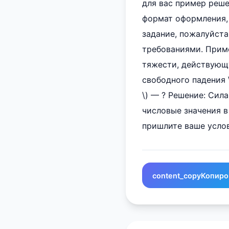
для вас пример реше
формат оформления, 
задание, пожалуйста
требованиями. Приме
тяжести, действующу
свободного падения \( 
\) — ? Решение: Сила
числовые значения в ф
пришлите ваше услов
content_copy
Копиро