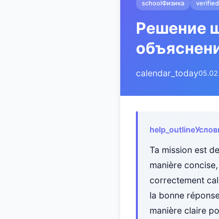
school
Физика
verified
Решение ш
объяснен
calendar_today
05.02
help_outline
Услов
Ta mission est de
manière concise, 
correctement calc
la bonne réponse.
manière claire pou