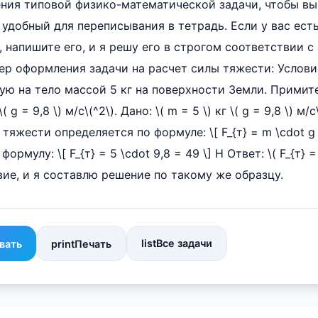
ния типовой физико-математической задачи, чтобы вы
удобный для переписывания в тетрадь. Если у вас ест
, напишите его, и я решу его в строгом соответствии 
р оформления задачи на расчет силы тяжести: Услови
ю на тело массой 5 кг на поверхности Земли. Примит
g = 9,8 \) м/с\(^2\). Дано: \( m = 5 \) кг \( g = 9,8 \) м/с\
 тяжести определяется по формуле: \[ F_{т} = m \cdot g
ормулу: \[ F_{т} = 5 \cdot 9,8 = 49 \] Н Ответ: \( F_{т} 
ие, и я составлю решение по такому же образцу.
list
Все задачи
вать
print
Печать