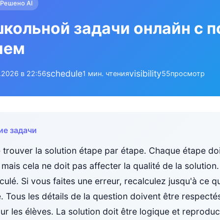
Решено AI
кольной задачи онлайн с 
ием
schedule
visibility
.2026 в 22:56
1 мин. чтения
55
просмотр
ие задачи
 trouver la solution étape par étape. Chaque étape doi
mais cela ne doit pas affecter la qualité de la solution.
ulé. Si vous faites une erreur, recalculez jusqu'à ce 
 Tous les détails de la question doivent être respecté
r les élèves. La solution doit être logique et reproduct