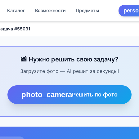
perso
Каталог
Возможности
Предметы
Задача #55031
📸 Нужно решить свою задачу?
Загрузите фото — AI решит за секунды!
photo_camera
Решить по фото