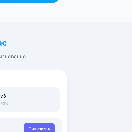
ас
 мгновенно
 v3
• 95%
Пополнить