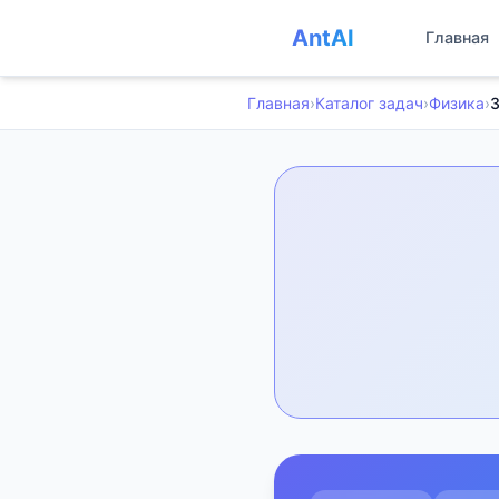
AntAI
Главная
Главная
›
Каталог задач
›
Физика
›