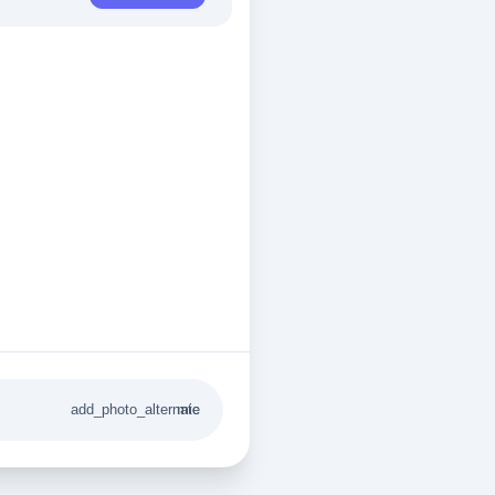
add_photo_alternate
mic