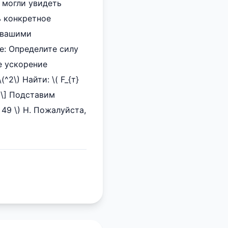
 могли увидеть
ь конкретное
с вашими
е: Определите силу
е ускорение
(^2\) Найти: \( F_{т}
 \] Подставим
= 49 \) Н. Пожалуйста,