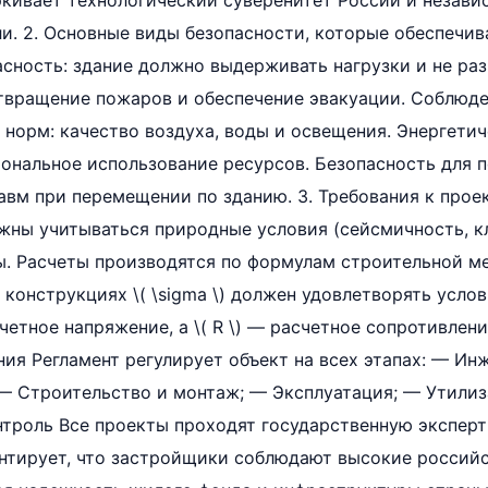
ркивает технологический суверенитет России и незав
и. 2. Основные виды безопасности, которые обеспечив
сность: здание должно выдерживать нагрузки и не ра
твращение пожаров и обеспечение эвакуации. Соблюде
норм: качество воздуха, воды и освещения. Энергетич
ональное использование ресурсов. Безопасность для п
авм при перемещении по зданию. 3. Требования к про
жны учитываться природные условия (сейсмичность, к
ы. Расчеты производятся по формулам строительной м
конструкциях \( \sigma \) должен удовлетворять условию:
асчетное напряжение, а \( R \) — расчетное сопротивлени
ия Регламент регулирует объект на всех этапах: — Ин
 Строительство и монтаж; — Эксплуатация; — Утилизац
троль Все проекты проходят государственную эксперт
антирует, что застройщики соблюдают высокие россий