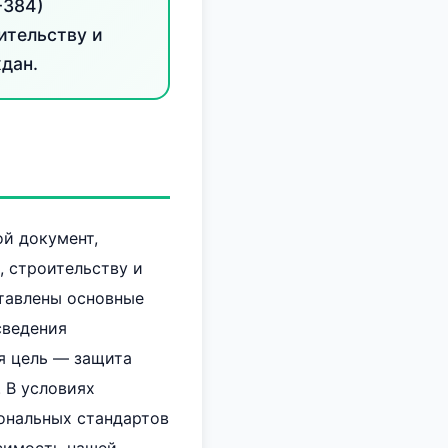
-384)
ительству и
дан.
ой документ,
 строительству и
тавлены основные
сведения
я цель — защита
 В условиях
ональных стандартов