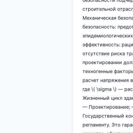
безопасности подче
строительной отрасл
Механическая безопа
безопасность: предо
эпидемиологических 
эффективность: раци
отсутствие риска тр
проектировании дол
техногенные фактор
расчет напряжения в 
где \( \sigma \) — р
Жизненный цикл здан
— Проектирование; —
Государственный кон
регламенту. Это гар