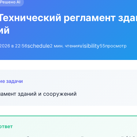
Решено AI
Технический регламент зда
ий
schedule
visibility
.2026 в 22:56
2 мин. чтения
55
просмотр
ие задачи
ламент зданий и сооружений
ответ