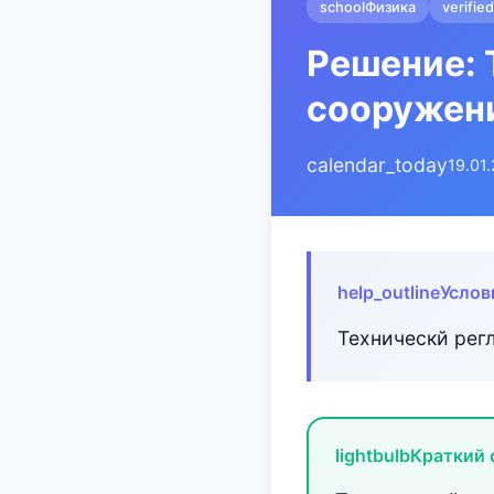
school
Физика
verified
Решение: 
сооружен
calendar_today
19.01
help_outline
Услов
Техническй рег
lightbulb
Краткий 