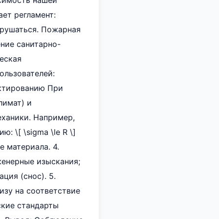
исимость нашей
ает регламент:
зрушаться. Пожарная
ние санитарно-
еская
ользователей:
ектированию При
лимат) и
еханики. Например,
 \[ \sigma \le R \]
е материала. 4.
женерные изыскания;
ия (снос). 5.
изу на соответствие
ские стандарты