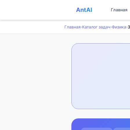
AntAI
Главная
Главная
›
Каталог задач
›
Физика
›