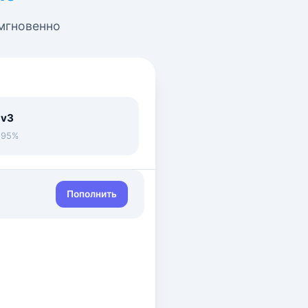
 мгновенно
 v3
• 95%
Пополнить