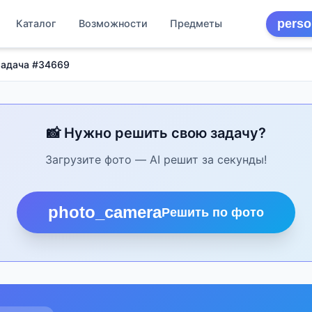
perso
Каталог
Возможности
Предметы
Задача #34669
📸 Нужно решить свою задачу?
Загрузите фото — AI решит за секунды!
photo_camera
Решить по фото