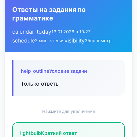
Ответы на задания по
грамматике
calendar_today
13.01.2026 в 10:27
schedule
visibility
2 мин. чтения
35
просмотр
help_outline
Условие задачи
Только ответы
Нажмите для увеличения
lightbulb
Краткий ответ