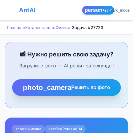
AntAI
person
dark_mode
+20 ₽
Главная
›
Каталог задач
›
Физика
›
Задача #27723
📸 Нужно решить свою задачу?
Загрузите фото — AI решит за секунды!
photo_camera
Решить по фото
school
Физика
verified
Решено AI