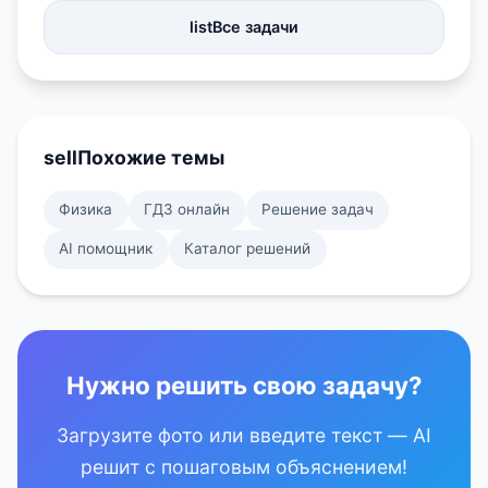
list
Все задачи
sell
Похожие темы
Физика
ГДЗ онлайн
Решение задач
AI помощник
Каталог решений
Нужно решить свою задачу?
Загрузите фото или введите текст — AI
решит с пошаговым объяснением!