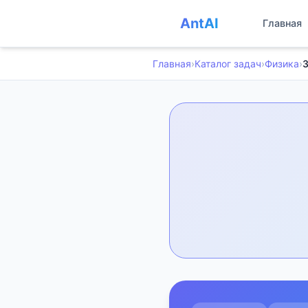
AntAI
Главная
Главная
›
Каталог задач
›
Физика
›