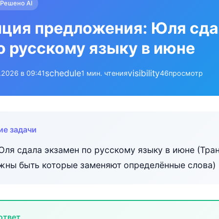
Решено AI
ция предложения: Юля сда
о русскому языку в июне
schedule
visibility
.2026 в 09:41
1 мин. чтения
46
просмотр
ие задачи
Юля сдала экзамен по русскому языку в июне (Тр
жны быть которые заменяют определённые слова)
ответ