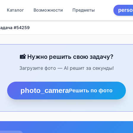
perso
Каталог
Возможности
Предметы
Задача #54259
📸 Нужно решить свою задачу?
Загрузите фото — AI решит за секунды!
photo_camera
Решить по фото