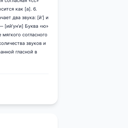
я согласная «сс»
ится как [а]. 6.
ает два звука: [й’] и
— [ий’ун’и] Буква «ю»
ле мягкого согласного
количества звуков и
ванной гласной в