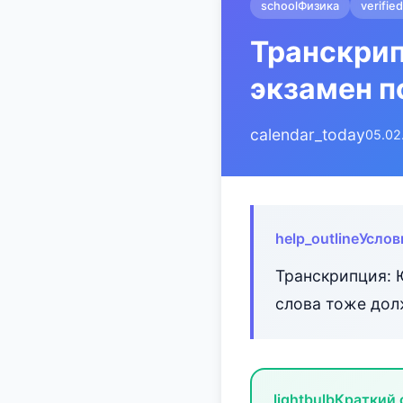
school
Физика
verified
Транскрип
экзамен п
calendar_today
05.02
help_outline
Услов
Транскрипция: 
слова тоже дол
lightbulb
Краткий 