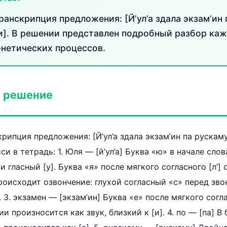
анскрипция предложения: [Й’ул’а здала экзам’ин 
’и]. В решении представлен подробный разбор каж
нетических процессов.
 решение
ипция предложения: [Й’ул’а здала экзам’ин па рускаму 
си в тетрадь: 1. Юля — [й’ул’а] Буква «ю» в начале сло
 и гласный [у]. Буква «я» после мягкого согласного [л’] 
Происходит озвончение: глухой согласный «с» перед зв
. 3. экзамен — [экзам’ин] Буква «е» после мягкого согла
 произносится как звук, близкий к [и]. 4. по — [па] В