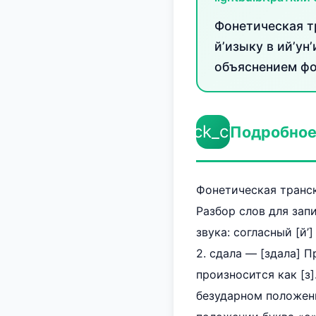
Фонетическая тр
й’изыку в ий’ун
объяснением фо
check_circle
Подробное
Фонетическая транскр
Разбор слов для запи
звука: согласный [й’]
2. сдала — [здала] 
произносится как [з]
безударном положении