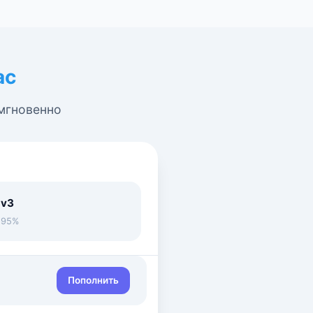
ас
 мгновенно
 v3
• 95%
Пополнить