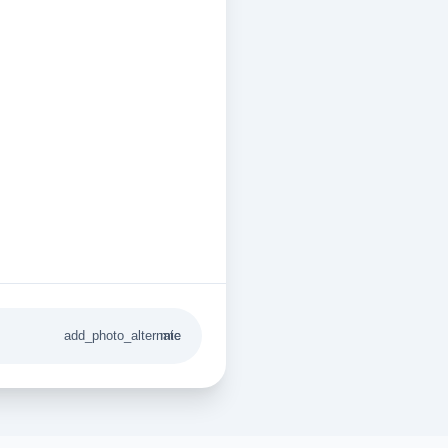
add_photo_alternate
mic