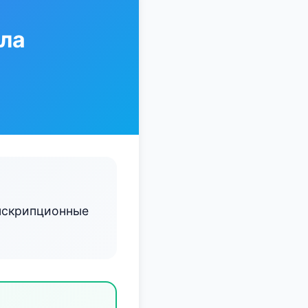
ла
анскрипционные