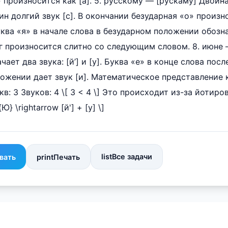
 произносится как [а]. 5. русскому — [рускаму] Двойна
н долгий звук [с]. В окончании безударная «о» произнос
ква «я» в начале слова в безударном положении обознач
лог произносится слитно со следующим словом. 8. июне 
чает два звука: [й’] и [у]. Буква «е» в конце слова пос
оложении дает звук [и]. Математическое представление 
кв: 3 Звуков: 4 \[ 3 < 4 \] Это происходит из-за йотиро
Ю} \rightarrow [й'] + [у] \]
list
Все задачи
вать
print
Печать