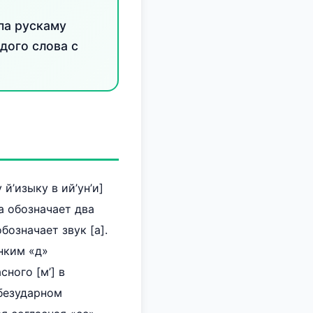
па рускаму
дого слова с
й’изыку в ий’ун’и]
ва обозначает два
обозначает звук [а].
онким «д»
сного [м’] в
 безударном