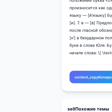
положении буква «о»
произносится как оди
языку — [й’изыку] Бу
[и]. 7. в — [в] Пред
после гласной обозна
[н’] в безударном п
букв в слове Юля: Бу
начале слова: \[ \text{
content_copy
Копиро
sell
Похожие темы