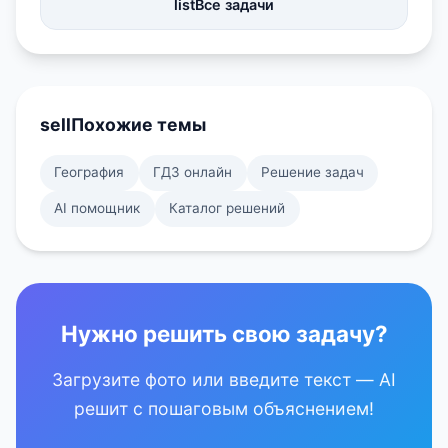
list
Все задачи
sell
Похожие темы
География
ГДЗ онлайн
Решение задач
AI помощник
Каталог решений
Нужно решить свою задачу?
Загрузите фото или введите текст — AI
решит с пошаговым объяснением!