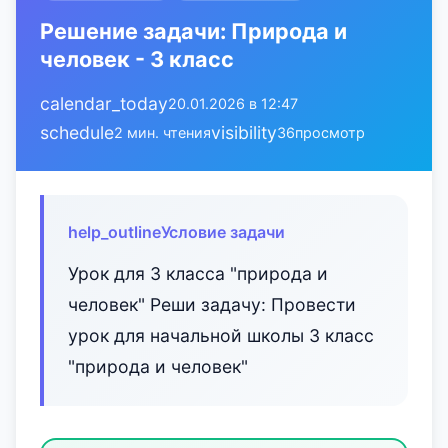
Решение задачи: Природа и
человек - 3 класс
calendar_today
20.01.2026 в 12:47
schedule
visibility
2 мин. чтения
36
просмотр
help_outline
Условие задачи
Урок для 3 класса "природа и
человек" Реши задачу: Провести
урок для начальной школы 3 класс
"природа и человек"