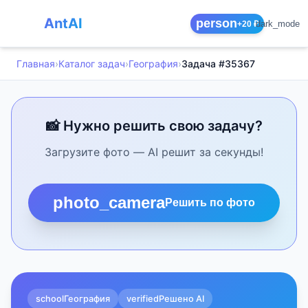
AntAI
person
dark_mode
+20 ₽
Главная
›
Каталог задач
›
География
›
Задача #35367
📸 Нужно решить свою задачу?
Загрузите фото — AI решит за секунды!
photo_camera
Решить по фото
school
География
verified
Решено AI