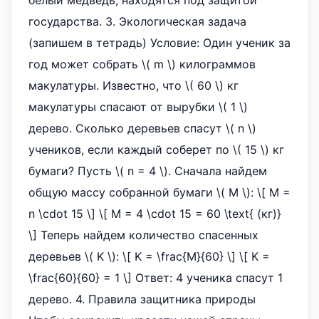
белый медведь, находятся под защитой
государства. 3. Экологическая задача
(запишем в тетрадь) Условие: Один ученик за
год может собрать \( m \) килограммов
макулатуры. Известно, что \( 60 \) кг
макулатуры спасают от вырубки \( 1 \)
дерево. Сколько деревьев спасут \( n \)
учеников, если каждый соберет по \( 15 \) кг
бумаги? Пусть \( n = 4 \). Сначала найдем
общую массу собранной бумаги \( M \): \[ M =
n \cdot 15 \] \[ M = 4 \cdot 15 = 60 \text{ (кг)}
\] Теперь найдем количество спасенных
деревьев \( K \): \[ K = \frac{M}{60} \] \[ K =
\frac{60}{60} = 1 \] Ответ: 4 ученика спасут 1
дерево. 4. Правила защитника природы