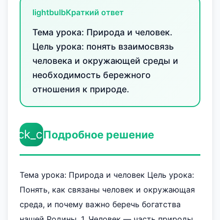
lightbulb
Краткий ответ
Тема урока: Природа и человек.
Цель урока: понять взаимосвязь
человека и окружающей среды и
необходимость бережного
отношения к природе.
check_circle
Подробное решение
Тема урока: Природа и человек Цель урока:
Понять, как связаны человек и окружающая
среда, и почему важно беречь богатства
нашей Родины. 1. Человек — часть природы