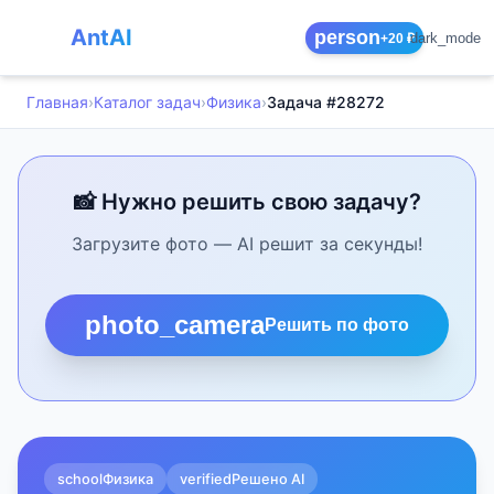
AntAI
person
dark_mode
+20 ₽
Главная
›
Каталог задач
›
Физика
›
Задача #28272
📸 Нужно решить свою задачу?
Загрузите фото — AI решит за секунды!
photo_camera
Решить по фото
school
Физика
verified
Решено AI