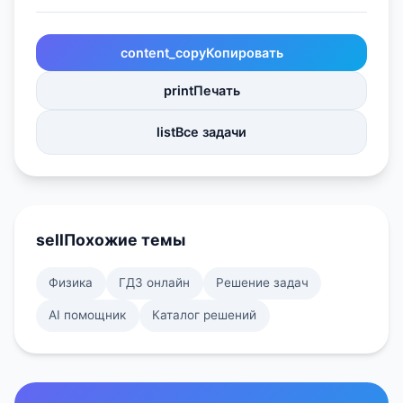
content_copy
Копировать
print
Печать
list
Все задачи
sell
Похожие темы
Физика
ГДЗ онлайн
Решение задач
AI помощник
Каталог решений