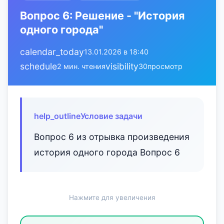
Вопрос 6: Решение - "История
одного города"
calendar_today
13.01.2026 в 18:40
schedule
visibility
2 мин. чтения
30
просмотр
help_outline
Условие задачи
Вопрос 6 из отрывка произведения
история одного города Вопрос 6
Нажмите для увеличения