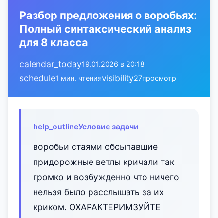
Разбор предложения о воробьях:
Полный синтаксический анализ
для 8 класса
calendar_today
19.01.2026 в 20:18
schedule
visibility
1 мин. чтения
27
просмотр
help_outline
Условие задачи
воробьи стаями обсыпавшие
придорожные ветлы кричали так
громко и возбужденно что ничего
нельзя было расслышать за их
криком. ОХАРАКТЕРИМЗУЙТЕ