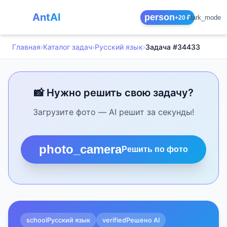
AntAI
person
dark_mode
+20 ₽
Главная
›
Каталог задач
›
Русский язык
›
Задача #34433
📸 Нужно решить свою задачу?
Загрузите фото — AI решит за секунды!
photo_camera
Решить по фото
school
Русский язык
verified
Решено AI