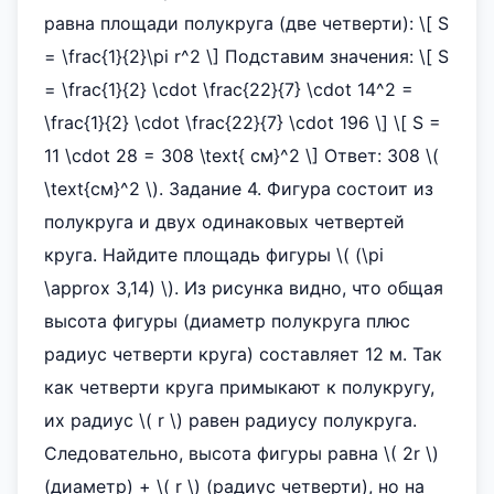
равна площади полукруга (две четверти): \[ S
= \frac{1}{2}\pi r^2 \] Подставим значения: \[ S
= \frac{1}{2} \cdot \frac{22}{7} \cdot 14^2 =
\frac{1}{2} \cdot \frac{22}{7} \cdot 196 \] \[ S =
11 \cdot 28 = 308 \text{ см}^2 \] Ответ: 308 \(
\text{см}^2 \). Задание 4. Фигура состоит из
полукруга и двух одинаковых четвертей
круга. Найдите площадь фигуры \( (\pi
\approx 3,14) \). Из рисунка видно, что общая
высота фигуры (диаметр полукруга плюс
радиус четверти круга) составляет 12 м. Так
как четверти круга примыкают к полукругу,
их радиус \( r \) равен радиусу полукруга.
Следовательно, высота фигуры равна \( 2r \)
(диаметр) + \( r \) (радиус четверти), но на