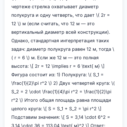
чертеже стрелка охватывает диаметр
полукруга и одну четверть, что дает \( 2r =
12 \) м (если считать, что 12 м — это
вертикальный диаметр всей конструкции).
Однако, стандартная интерпретация таких
задач: диаметр полукруга равен 12 м, тогда \
( r = 6 \) м. Если же 12 м — это полная
высота: \[ 2r = 12 \implies r = 6 \text{ м} \]
Фигура состоит из: 1) Полукруга: \( S_1 =
\frac{1}{2}\pi r^2 \) 2) Двух четвертей круга: \(
S_2 = 2 \cdot \frac{1}{4}\pi r^2 = \frac{1}{2}\pi
r^2 \) Итого общая площадь равна площади
целого круга: \[ S = S_1 + S_2 = \pi r^2 \]
Подставим значения: \[ S = 3,14 \cdot 6^2 =
3,14 \cdot 36 = 113,04 \text{ м}^2 \] Ответ: