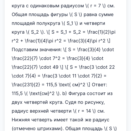
круга с одинаковым радиусом \( r = 7 \) см.
Общая площадь фигуры \( S \) равна сумме
площадей полукруга \( S_1 \) и четверти
круга \( S_2 \). \[ S = S_1 + S_2 = \frac{1}{2}\pi
r^2 + \frac{1}{4}\pi r^2 = \frac{3}{4}\pi r^2 \]
Подставим значения: \[ S = \frac{3}{4} \cdot
\frac{22}{7} \cdot 7^2 = \frac{3}{4} \cdot
\frac{22}{7} \cdot 49 \] \[ S = \frac{3 \cdot 22
\cdot 7}{4} = \frac{3 \cdot 11 \cdot 7}{2} =
\frac{231}{2} = 115,5 \text{ см}^2 \] Ответ:
115,5 \( \text{см}^2 \). b) Фигура состоит из
двух четвертей круга. Судя по рисунку,
радиус верхней четверти \( r = 14 \) см.
Нижняя четверть имеет такой же радиус
(отмечено штрихами). Общая площадь \( S \)