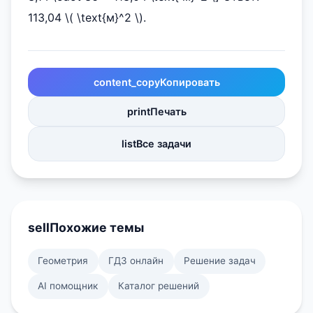
113,04 \( \text{м}^2 \).
content_copy
Копировать
print
Печать
list
Все задачи
sell
Похожие темы
Геометрия
ГДЗ онлайн
Решение задач
AI помощник
Каталог решений