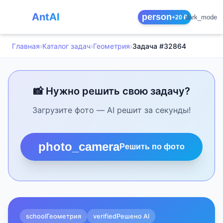
AntAI
person
dark_mode
+20 ₽
Главная
›
Каталог задач
›
Геометрия
›
Задача #32864
📸 Нужно решить свою задачу?
Загрузите фото — AI решит за секунды!
photo_camera
Решить по фото
school
Геометрия
verified
Решено AI