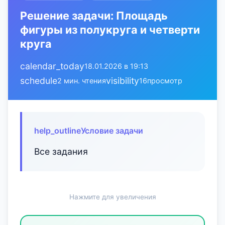
Решение задачи: Площадь
фигуры из полукруга и четверти
круга
calendar_today
18.01.2026 в 19:13
schedule
visibility
2 мин. чтения
16
просмотр
help_outline
Условие задачи
Все задания
Нажмите для увеличения