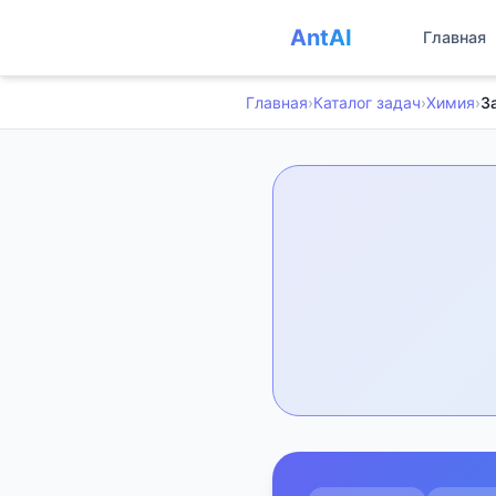
AntAI
Главная
Главная
›
Каталог задач
›
Химия
›
З