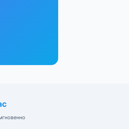
ас
 мгновенно