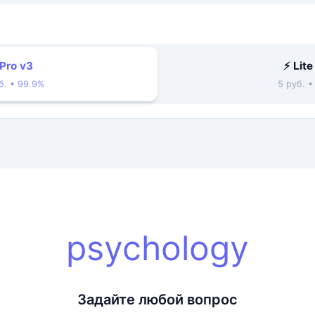
 Pro v3
⚡ Lite
б. • 99.9%
5 руб. 
psychology
Задайте любой вопрос