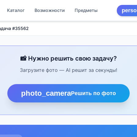
perso
Каталог
Возможности
Предметы
адача #35562
📸 Нужно решить свою задачу?
Загрузите фото — AI решит за секунды!
photo_camera
Решить по фото