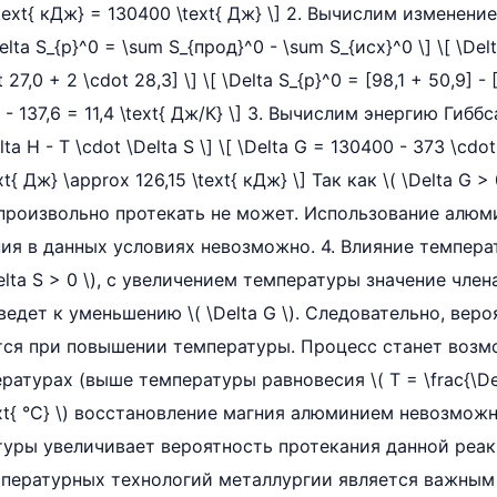
 \text{ кДж} = 130400 \text{ Дж} \] 2. Вычислим изменени
\Delta S_{р}^0 = \sum S_{прод}^0 - \sum S_{исх}^0 \] \[ \Del
 27,0 + 2 \cdot 28,3] \] \[ \Delta S_{р}^0 = [98,1 + 50,9] - [
 - 137,6 = 11,4 \text{ Дж/К} \] 3. Вычислим энергию Гиббса
elta H - T \cdot \Delta S \] \[ \Delta G = 130400 - 373 \cdo
t{ Дж} \approx 126,15 \text{ кДж} \] Так как \( \Delta G > 
амопроизвольно протекать не может. Использование алюм
ия в данных условиях невозможно. 4. Влияние темпера
\Delta S > 0 \), с увеличением температуры значение члена 
ведет к уменьшению \( \Delta G \). Следовательно, вер
тся при повышении температуры. Процесс станет воз
атурах (выше температуры равновесия \( T = \frac{\Delta
ext{ °C} \) восстановление магния алюминием невозможно (
уры увеличивает вероятность протекания данной реак
пературных технологий металлургии является важным