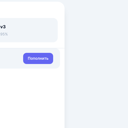
 v3
• 95%
Пополнить