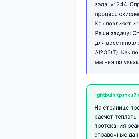
задачу: 244. О
процесс окисле
Как повлияет и
Реши задачу: О
для восстановле
Al2O3(T). Как 
магния по указ
lightbulb
Краткий 
На странице пр
расчет теплоты
протекания реа
справочные дан