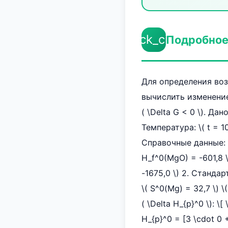
check_circle
Подробное
Для определения во
вычислить изменение
( \Delta G < 0 \). Да
Температура: \( t = 10
Справочные данные: 1
H_f^0(MgO) = -601,8 \)
-1675,0 \) 2. Стандарт
\( S^0(Mg) = 32,7 \) 
( \Delta H_{р}^0 \): \[
H_{р}^0 = [3 \cdot 0 +