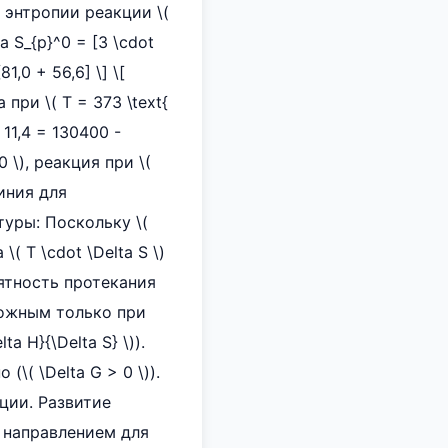
е энтропии реакции \(
ta S_{р}^0 = [3 \cdot
81,0 + 56,6] \] \[
 при \( T = 373 \text{
t 11,4 = 130400 -
0 \), реакция при \(
иния для
туры: Поскольку \(
\( T \cdot \Delta S \)
оятность протекания
можным только при
 H}{\Delta S} \)).
\( \Delta G > 0 \)).
ции. Развитие
 направлением для