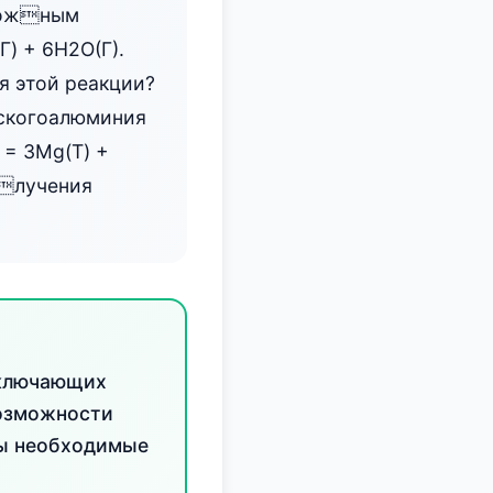
зможным
) + 6Н2О(Г).
я этой реакции?
ескогоалюминия
 = 3Mg(T) +
олучения
включающих
возможности
ны необходимые