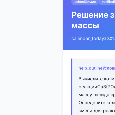
school
Химия
verified
Решение з
массы
calendar_today
20.01
help_outline
Услов
Вычислите коли
реакцииCa3(PO4)
массу оксида к
Определите кол
смеси для реак