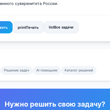
енного суверенитета России.
list
Все задачи
вать
print
Печать
Решение задач
AI помощник
Каталог решений
Нужно решить свою задачу?