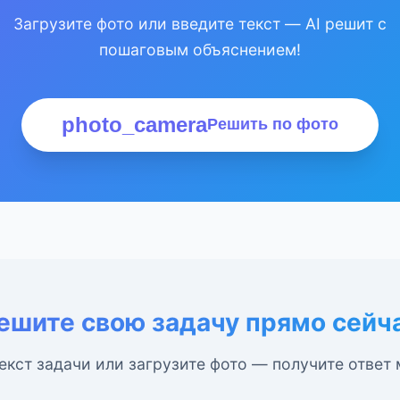
Загрузите фото или введите текст — AI решит с
пошаговым объяснением!
photo_camera
Решить по фото
ешите свою задачу прямо сейч
екст задачи или загрузите фото — получите ответ