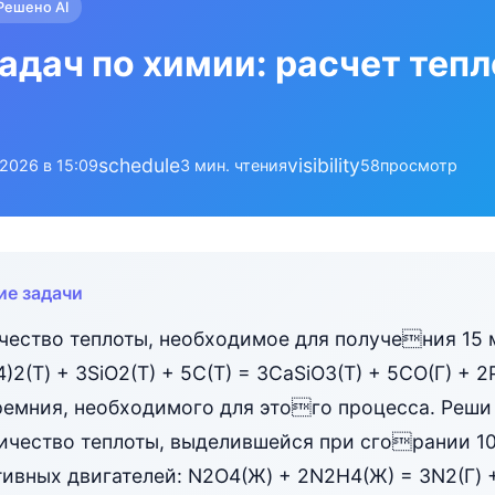
Решено AI
адач по химии: расчет тепл
schedule
visibility
.2026 в 15:09
3 мин. чтения
58
просмотр
ие задачи
чество теплоты, необходимое для получения 15 
2(Т) + 3SiO2(T) + 5C(T) = 3CaSiO3(T) + 5СО(Г) + 2
ремния, необходимого для этого процесса. Реши 
ичество теплоты, выделившейся при сгорании 10
тивных двигателей: N2O4(Ж) + 2N2Н4(Ж) = 3N2(Г) 