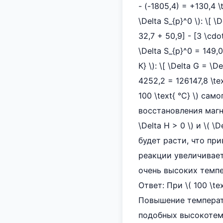
- (-1805,4) = +130,4
\Delta S_{р}^0 \): \[ 
32,7 + 50,9] - [3 \cdot
\Delta S_{р}^0 = 149,0
К} \): \[ \Delta G = \D
4252,2 = 126147,8 \tex
100 \text{ °C} \) с
восстановления магн
\Delta H > 0 \) и \( 
будет расти, что при
реакции увеличивае
очень высоких темпер
Ответ: При \( 100 \t
Повышение температ
подобных высокотем