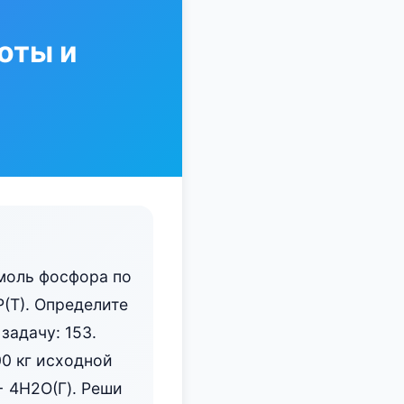
оты и
моль фосфора по
Р(Т). Определите
задачу: 153.
0 кг исходной
+ 4H2O(Г). Реши