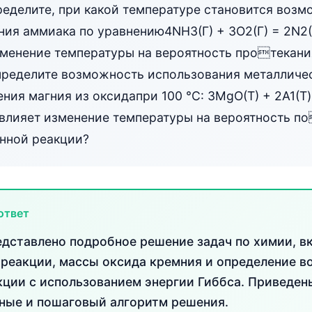
пределите, при какой температуре становится во
ния аммиака по уравнению4NН3(Г) + 3О2(Г) = 2N2(Г
зменение температуры на вероятность протекани
пределите возможность использования металлич
ния магния из оксидапри 100 °С: 3MgO(T) + 2А1(T)
повлияет изменение температуры на вероятность п
анной реакции?
ответ
едставлено подробное решение задач по химии, 
 реакции, массы оксида кремния и определение 
кции с использованием энергии Гиббса. Приведе
ные и пошаговый алгоритм решения.