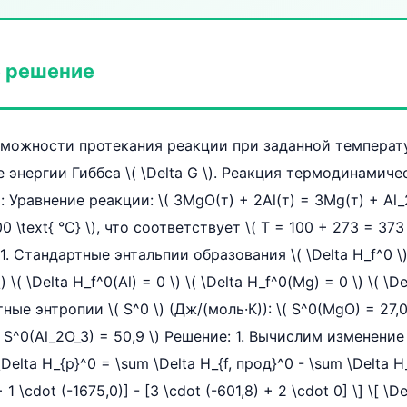
 решение
зможности протекания реакции при заданной температ
 энергии Гиббса \( \Delta G \). Реакция термодинамиче
но: Уравнение реакции: \( 3MgO(т) + 2Al(т) = 3Mg(т) + Al_
0 \text{ °C} \), что соответствует \( T = 100 + 273 = 373 \
. Стандартные энтальпии образования \( \Delta H_f^0 \) 
 \( \Delta H_f^0(Al) = 0 \) \( \Delta H_f^0(Mg) = 0 \) \( \D
ные энтропии \( S^0 \) (Дж/(моль·К)): \( S^0(MgO) = 27,0 \
\( S^0(Al_2O_3) = 50,9 \) Решение: 1. Вычислим изменени
 \Delta H_{р}^0 = \sum \Delta H_{f, прод}^0 - \sum \Delta H_
 1 \cdot (-1675,0)] - [3 \cdot (-601,8) + 2 \cdot 0] \] \[ \D