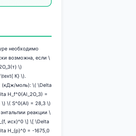
уре необходимо
ски возможна, если \
2O_3(т) \)
text{ К} \).
(кДж/моль): \( \Delta
elta H_f^0(Al_2O_3) =
) \( S^0(Al) = 28,3 \)
е энтальпии реакции \
{f, исх}^0 \] \[ \Delta
elta H_{р}^0 = -1675,0