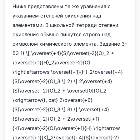
Ниже представлены те же уравнения с
указанием степеней окисления над
элементами. В школьной тетради степени
окисления обычно пишутся строго над
символом химического элемента. Задание 3-
53 1) \[ \overset{+4}{S}\overset{-2}{O}_2 +
\overset{+1}{H}_2\overset{-2}{O}
\rightleftarrows \overset{+1}{H}_2\overset{+4}
{S}\overset{-2}{O}_3 \] 2) \[ 2\overset{+4}
{S}\overset{-2}{O}_2 + \overset{0}{O}_2
\xrightarrow{t, cat} 2\overset{+6}
{S}\overset{-2}{O}_3 \] 3) \[ \overset{+4}
{S}\overset{-2}{O}_2 + 2\overset{+1}
{K}\overset{-2}{O}\overset{+1}{H} \rightarrow
\overset{+1}{K}_2\overset{+4}{S}\overset{-2}