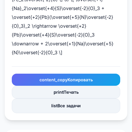
{Na}_2\overset{+4}{S}\overset{-2}{O}_3 +
\overset{+2}{Pb}(\overset{+5}{N}\overset{-2}
{O}_3)_2 \rightarrow \overset{+2}
{Pb}\overset{+4}{S}\overset{-2}{O}_3
\downarrow + 2\overset{+1}{Na}\overset{+5}
{N}\overset{-2}{O}_3 \]
content_copy
Копировать
print
Печать
list
Все задачи