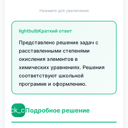
Нажмите для увеличения
lightbulb
Краткий ответ
Представлено решение задач с
расставленными степенями
окисления элементов в
химических уравнениях. Решения
соответствуют школьной
программе и оформлению.
check_circle
Подробное решение