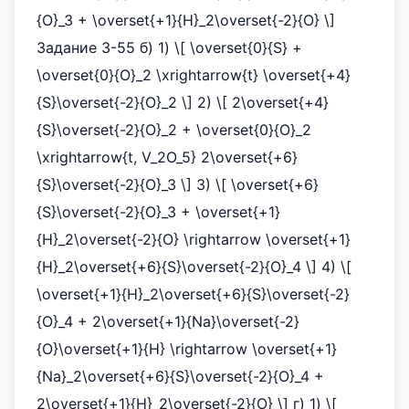
{O}_3 + \overset{+1}{H}_2\overset{-2}{O} \]
Задание 3-55 б) 1) \[ \overset{0}{S} +
\overset{0}{O}_2 \xrightarrow{t} \overset{+4}
{S}\overset{-2}{O}_2 \] 2) \[ 2\overset{+4}
{S}\overset{-2}{O}_2 + \overset{0}{O}_2
\xrightarrow{t, V_2O_5} 2\overset{+6}
{S}\overset{-2}{O}_3 \] 3) \[ \overset{+6}
{S}\overset{-2}{O}_3 + \overset{+1}
{H}_2\overset{-2}{O} \rightarrow \overset{+1}
{H}_2\overset{+6}{S}\overset{-2}{O}_4 \] 4) \[
\overset{+1}{H}_2\overset{+6}{S}\overset{-2}
{O}_4 + 2\overset{+1}{Na}\overset{-2}
{O}\overset{+1}{H} \rightarrow \overset{+1}
{Na}_2\overset{+6}{S}\overset{-2}{O}_4 +
2\overset{+1}{H}_2\overset{-2}{O} \] г) 1) \[