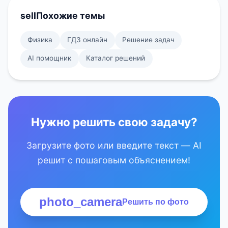
sell
Похожие темы
Физика
ГДЗ онлайн
Решение задач
AI помощник
Каталог решений
Нужно решить свою задачу?
Загрузите фото или введите текст — AI
решит с пошаговым объяснением!
photo_camera
Решить по фото