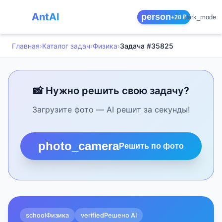
AntAI
person
dark_mode
+20 ₽
Главная
›
Каталог задач
›
Физика
›
Задача #35825
📸 Нужно решить свою задачу?
Загрузите фото — AI решит за секунды!
photo_camera
Решить по фото
school
Физика
verified
Решено AI