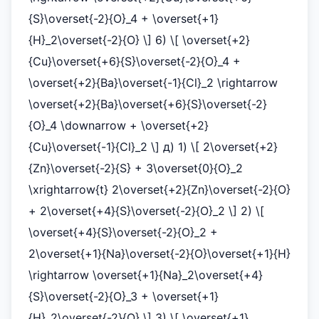
{S}\overset{-2}{O}_4 + \overset{+1}
{H}_2\overset{-2}{O} \] 6) \[ \overset{+2}
{Cu}\overset{+6}{S}\overset{-2}{O}_4 +
\overset{+2}{Ba}\overset{-1}{Cl}_2 \rightarrow
\overset{+2}{Ba}\overset{+6}{S}\overset{-2}
{O}_4 \downarrow + \overset{+2}
{Cu}\overset{-1}{Cl}_2 \] д) 1) \[ 2\overset{+2}
{Zn}\overset{-2}{S} + 3\overset{0}{O}_2
\xrightarrow{t} 2\overset{+2}{Zn}\overset{-2}{O}
+ 2\overset{+4}{S}\overset{-2}{O}_2 \] 2) \[
\overset{+4}{S}\overset{-2}{O}_2 +
2\overset{+1}{Na}\overset{-2}{O}\overset{+1}{H}
\rightarrow \overset{+1}{Na}_2\overset{+4}
{S}\overset{-2}{O}_3 + \overset{+1}
{H}_2\overset{-2}{O} \] 3) \[ \overset{+1}