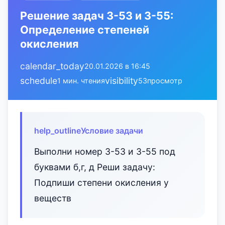
Решение задач 3-53 и 3-55:
Определение степеней
окисления
calendar_today
20.01.2026 в 16:45
schedule
visibility
1 мин. чтения
53
просмотр
help_outline
Условие задачи
Выполни номер 3-53 и 3-55 под
буквами б,г, д Реши задачу:
Подпиши степени окисления у
веществ