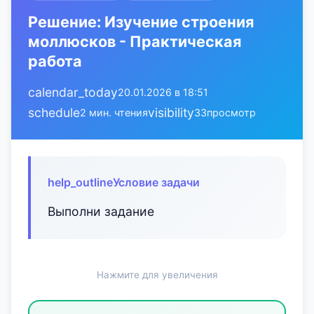
Решение: Изучение строения
моллюсков - Практическая
работа
calendar_today
20.01.2026 в 18:51
schedule
visibility
2 мин. чтения
33
просмотр
help_outline
Условие задачи
Выполни задание
Нажмите для увеличения