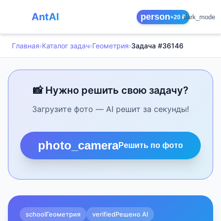
AntAI
person
dark_mode
+20 ₽
Главная
›
Каталог задач
›
Геометрия
›
Задача #36146
📸 Нужно решить свою задачу?
Загрузите фото — AI решит за секунды!
photo_camera
Решить по фото
school
Геометрия
verified
Решено AI