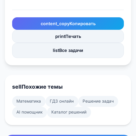
content_copy
Копировать
print
Печать
list
Все задачи
sell
Похожие темы
Математика
ГДЗ онлайн
Решение задач
AI помощник
Каталог решений