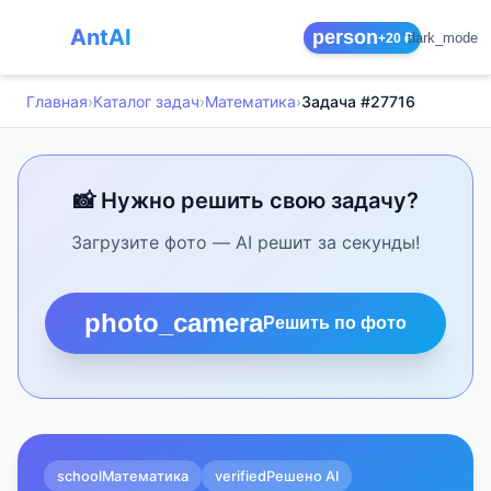
AntAI
person
dark_mode
+20 ₽
Главная
›
Каталог задач
›
Математика
›
Задача #27716
📸 Нужно решить свою задачу?
Загрузите фото — AI решит за секунды!
photo_camera
Решить по фото
school
Математика
verified
Решено AI