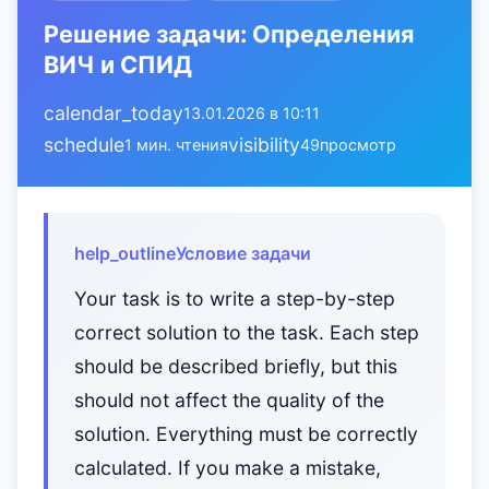
Решение задачи: Определения
ВИЧ и СПИД
calendar_today
13.01.2026 в 10:11
schedule
visibility
1 мин. чтения
49
просмотр
help_outline
Условие задачи
Your task is to write a step-by-step
correct solution to the task. Each step
should be described briefly, but this
should not affect the quality of the
solution. Everything must be correctly
calculated. If you make a mistake,