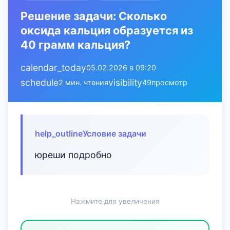
Решение задачи: Сколько
оксида кальция образуется из
40 грамм кальция?
calendar_today
05.02.2026 в 09:20
schedule
visibility
2 мин. чтения
49
просмотр
help_outline
Условие задачи
юреши подробно
Нажмите для увеличения