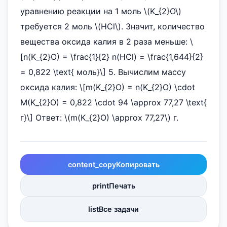
уравнению реакции на 1 моль \(K_{2}O\)
требуется 2 моль \(HCl\). Значит, количество
вещества оксида калия в 2 раза меньше: \
[n(K_{2}O) = \frac{1}{2} n(HCl) = \frac{1,644}{2}
= 0,822 \text{ моль}\] 5. Вычислим массу
оксида калия: \[m(K_{2}O) = n(K_{2}O) \cdot
M(K_{2}O) = 0,822 \cdot 94 \approx 77,27 \text{
г}\] Ответ: \(m(K_{2}O) \approx 77,27\) г.
content_copy
Копировать
print
Печать
list
Все задачи