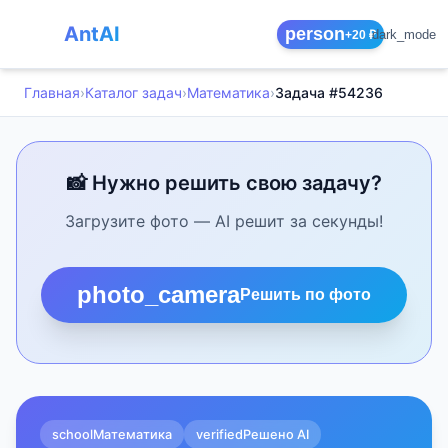
AntAI
person
dark_mode
+20 ₽
Главная
›
Каталог задач
›
Математика
›
Задача #54236
📸 Нужно решить свою задачу?
Загрузите фото — AI решит за секунды!
photo_camera
Решить по фото
school
Математика
verified
Решено AI