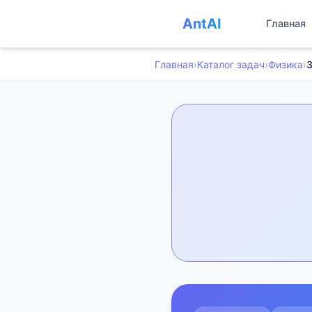
AntAI
Главная
Главная
›
Каталог задач
›
Физика
›