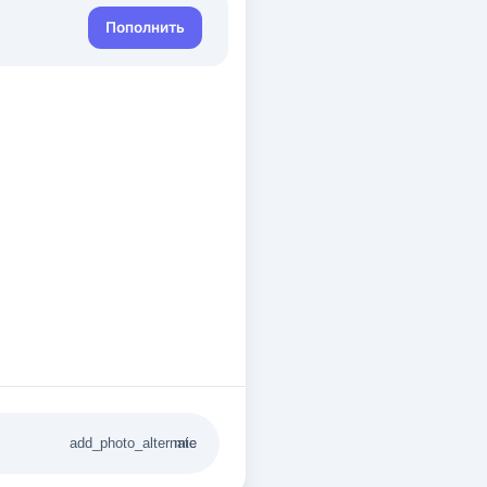
Пополнить
add_photo_alternate
mic