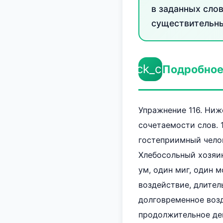
в заданных сло
существительны
check_circle
Подробное
Упражнение 116. Ниж
сочетаемости слов. 
гостеприимный чело
Хлебосольный хозяин
ум, один миг, один 
воздействие, длител
долговременное воз
продолжительное дей