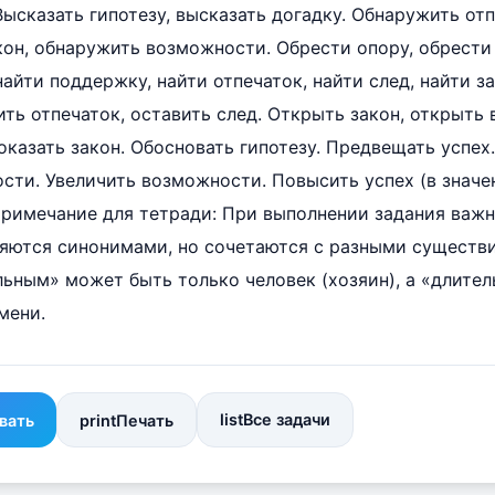
Высказать гипотезу, высказать догадку. Обнаружить от
кон, обнаружить возможности. Обрести опору, обрести
найти поддержку, найти отпечаток, найти след, найти за
ть отпечаток, оставить след. Открыть закон, открыть
оказать закон. Обосновать гипотезу. Предвещать успех
ти. Увеличить возможности. Повысить успех (в значе
Примечание для тетради: При выполнении задания важн
ляются синонимами, но сочетаются с разными существ
ьным» может быть только человек (хозяин), а «длите
мени.
list
Все задачи
вать
print
Печать