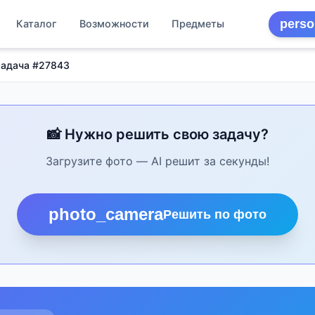
perso
Каталог
Возможности
Предметы
Задача #27843
📸 Нужно решить свою задачу?
Загрузите фото — AI решит за секунды!
photo_camera
Решить по фото