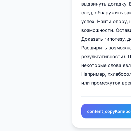
выдвинуть догадку. 
след, обнаружить за
успех. Найти опору, 
возможности. Остави
Доказать гипотезу, д
Расширить возможнос
результативности). 
некоторые слова яв
Например, «хлебосол
или промежуток вре
content_copy
Копиро