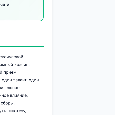
ых и
лексической
иимный хозяин,
й прием.
 один талант, один
лительное
нное влияние,
 сборы,
ть гипотезу,