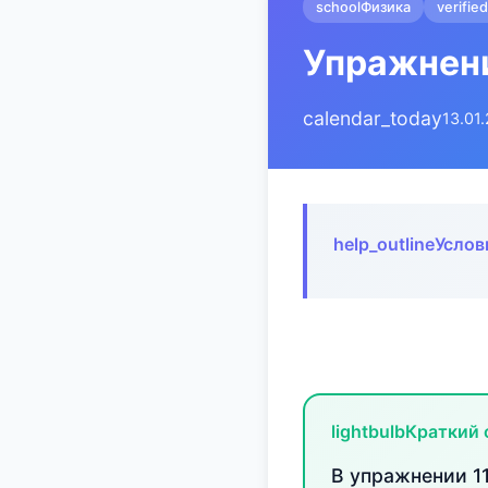
school
Физика
verified
Упражнени
calendar_today
13.01
help_outline
Услов
lightbulb
Краткий 
В упражнении 1