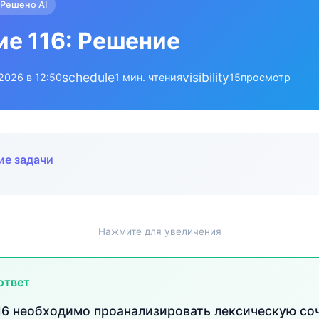
Решено AI
е 116: Решение
schedule
visibility
.2026 в 12:50
1 мин. чтения
15
просмотр
ие задачи
Нажмите для увеличения
ответ
16 необходимо проанализировать лексическую со