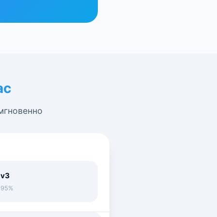
ас
 мгновенно
 v3
• 95%