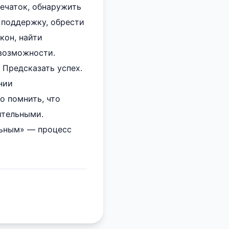
печаток, обнаружить
 поддержку, обрести
кон, найти
 возможности.
. Предсказать успех.
нии
о помнить, что
ительными.
льным» — процесс