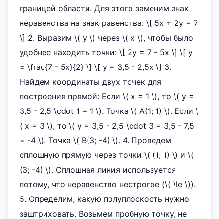
границей области. Для этого заменим знак
неравенства на знак равенства: \[ 5x + 2y = 7
\] 2. Выразим \( y \) через \( x \), чтобы было
удобнее находить точки: \[ 2y = 7 - 5x \] \[ y
= \frac{7 - 5x}{2} \] \[ y = 3,5 - 2,5x \] 3.
Найдем координаты двух точек для
построения прямой: Если \( x = 1 \), то \( y =
3,5 - 2,5 \cdot 1 = 1 \). Точка \( A(1; 1) \). Если \
( x = 3 \), то \( y = 3,5 - 2,5 \cdot 3 = 3,5 - 7,5
= -4 \). Точка \( B(3; -4) \). 4. Проведем
сплошную прямую через точки \( (1; 1) \) и \(
(3; -4) \). Сплошная линия используется
потому, что неравенство нестрогое (\( \le \)).
5. Определим, какую полуплоскость нужно
заштриховать. Возьмем пробную точку, не