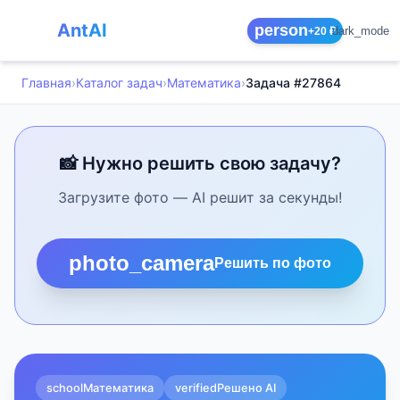
AntAI
person
dark_mode
+20 ₽
Главная
›
Каталог задач
›
Математика
›
Задача #27864
📸 Нужно решить свою задачу?
Загрузите фото — AI решит за секунды!
photo_camera
Решить по фото
school
Математика
verified
Решено AI