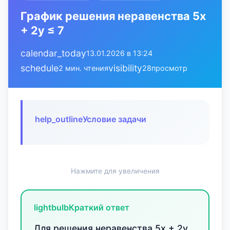
График решения неравенства 5x
+ 2y ≤ 7
calendar_today
13.01.2026 в 13:24
schedule
visibility
2 мин. чтения
28
просмотр
help_outline
Условие задачи
Нажмите для увеличения
lightbulb
Краткий ответ
Для решения неравенства 5x + 2y