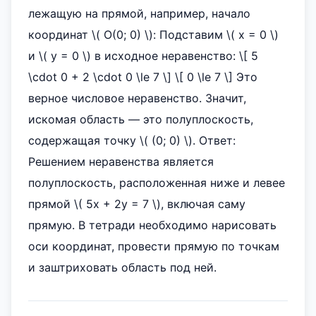
лежащую на прямой, например, начало
координат \( O(0; 0) \): Подставим \( x = 0 \)
и \( y = 0 \) в исходное неравенство: \[ 5
\cdot 0 + 2 \cdot 0 \le 7 \] \[ 0 \le 7 \] Это
верное числовое неравенство. Значит,
искомая область — это полуплоскость,
содержащая точку \( (0; 0) \). Ответ:
Решением неравенства является
полуплоскость, расположенная ниже и левее
прямой \( 5x + 2y = 7 \), включая саму
прямую. В тетради необходимо нарисовать
оси координат, провести прямую по точкам
и заштриховать область под ней.