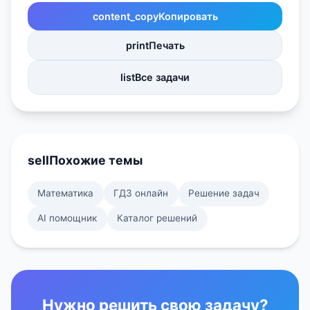
content_copy
Копировать
print
Печать
list
Все задачи
sell
Похожие темы
Математика
ГДЗ онлайн
Решение задач
AI помощник
Каталог решений
Нужно решить свою задачу?