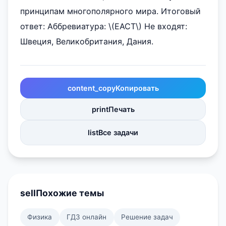
принципам многополярного мира. Итоговый
ответ: Аббревиатура: \(ЕАСТ\) Не входят:
Швеция, Великобритания, Дания.
content_copy
Копировать
print
Печать
list
Все задачи
sell
Похожие темы
Физика
ГДЗ онлайн
Решение задач