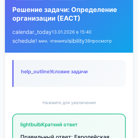
Решение задачи: Определение
организации (ЕАСТ)
calendar_today
13.01.2026 в 15:40
schedule
visibility
1 мин. чтения
38
просмотр
help_outline
Условие задачи
Нажмите для увеличения
lightbulb
Краткий ответ
Правильный ответ: Европейская