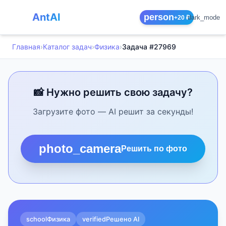
AntAI
person
dark_mode
+20 ₽
Главная
›
Каталог задач
›
Физика
›
Задача #27969
📸 Нужно решить свою задачу?
Загрузите фото — AI решит за секунды!
photo_camera
Решить по фото
school
Физика
verified
Решено AI