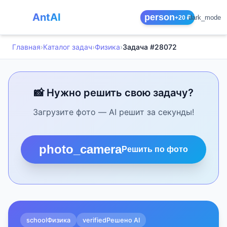
AntAI
person
dark_mode
+20 ₽
Главная
›
Каталог задач
›
Физика
›
Задача #28072
📸 Нужно решить свою задачу?
Загрузите фото — AI решит за секунды!
photo_camera
Решить по фото
school
Физика
verified
Решено AI