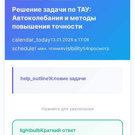
Решение задачи по ТАУ:
Автоколебания и методы
повышения точности
calendar_today
13.01.2026 в 17:06
schedule
visibility
1 мин. чтения
54
просмотр
help_outline
Условие задачи
Нажмите для увеличения
lightbulb
Краткий ответ