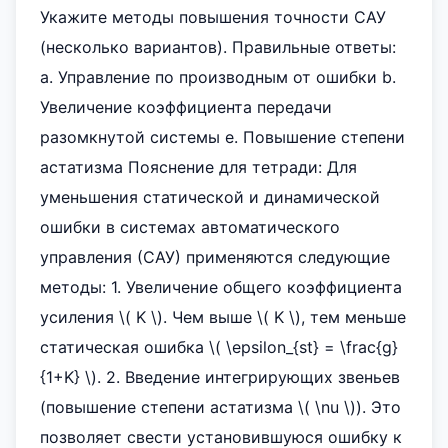
Укажите методы повышения точности САУ
(несколько вариантов). Правильные ответы:
a. Управление по производным от ошибки b.
Увеличение коэффициента передачи
разомкнутой системы e. Повышение степени
астатизма Пояснение для тетради: Для
уменьшения статической и динамической
ошибки в системах автоматического
управления (САУ) применяются следующие
методы: 1. Увеличение общего коэффициента
усиления \( K \). Чем выше \( K \), тем меньше
статическая ошибка \( \epsilon_{st} = \frac{g}
{1+K} \). 2. Введение интегрирующих звеньев
(повышение степени астатизма \( \nu \)). Это
позволяет свести установившуюся ошибку к