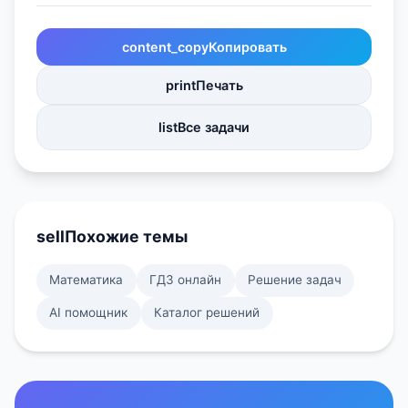
content_copy
Копировать
print
Печать
list
Все задачи
sell
Похожие темы
Математика
ГДЗ онлайн
Решение задач
AI помощник
Каталог решений