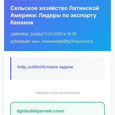
Сельское хозяйство Латинской
Америки: Лидеры по экспорту
бананов
calendar_today
13.01.2026 в 19:39
schedule
visibility
1 мин. чтения
35
просмотр
help_outline
Условие задачи
Нажмите для увеличения
lightbulb
Краткий ответ