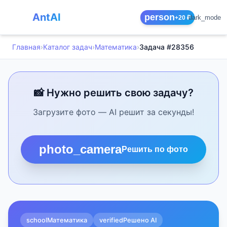
AntAI
person
dark_mode
+20 ₽
Главная
›
Каталог задач
›
Математика
›
Задача #28356
📸 Нужно решить свою задачу?
Загрузите фото — AI решит за секунды!
photo_camera
Решить по фото
school
Математика
verified
Решено AI