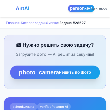
AntAI
person
dark_mode
+20 ₽
Главная
›
Каталог задач
›
Физика
›
Задача #28527
📸 Нужно решить свою задачу?
Загрузите фото — AI решит за секунды!
photo_camera
Решить по фото
school
Физика
verified
Решено AI