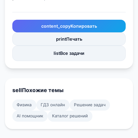
content_copy
Копировать
print
Печать
list
Все задачи
sell
Похожие темы
Физика
ГДЗ онлайн
Решение задач
AI помощник
Каталог решений