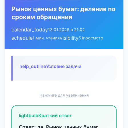
Рынок ценных бумаг: деление по
срокам обращения
calendar_today
13.01.2026 в 21:02
schedule
visibility
1 мин. чтения
51
просмотр
help_outline
Условие задачи
Нажмите для увеличения
lightbulb
Краткий ответ
Ответ: да. Рынок ценных бумаг