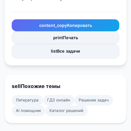
content_copy
Копировать
print
Печать
list
Все задачи
sell
Похожие темы
Литература
ГДЗ онлайн
Решение задач
AI помощник
Каталог решений