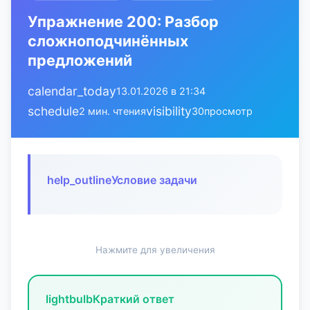
Упражнение 200: Разбор
сложноподчинённых
предложений
calendar_today
13.01.2026 в 21:34
schedule
visibility
2 мин. чтения
30
просмотр
help_outline
Условие задачи
Нажмите для увеличения
lightbulb
Краткий ответ