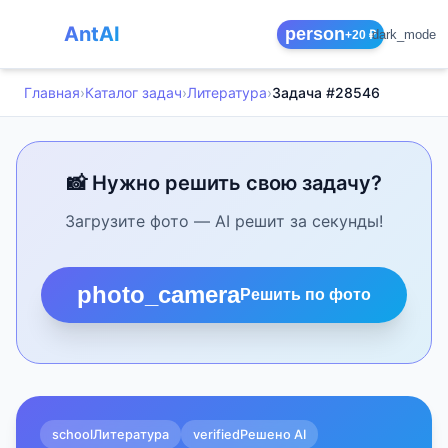
AntAI
person
dark_mode
+20 ₽
Главная
›
Каталог задач
›
Литература
›
Задача #28546
📸 Нужно решить свою задачу?
Загрузите фото — AI решит за секунды!
photo_camera
Решить по фото
school
Литература
verified
Решено AI