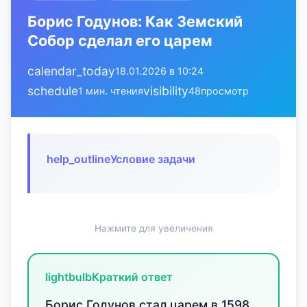
Борис Годунов: Как Земский
Собор сделал его царем
calendar_today
18.01.2026 в 10:24
schedule
visibility
1 мин. чтения
48
просмотр
help_outline
Условие задачи
Нажмите для увеличения
lightbulb
Краткий ответ
Борис Годунов стал царем в 1598