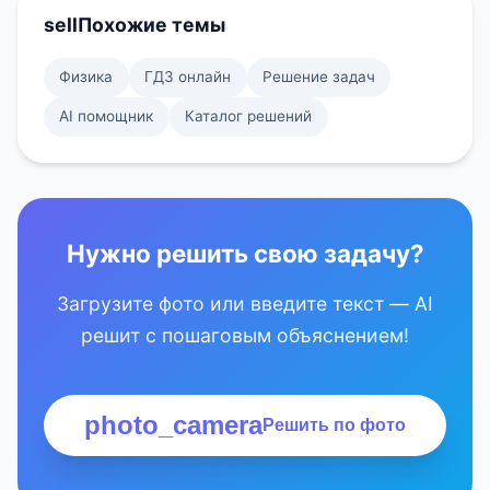
sell
Похожие темы
Физика
ГДЗ онлайн
Решение задач
AI помощник
Каталог решений
Нужно решить свою задачу?
Загрузите фото или введите текст — AI
решит с пошаговым объяснением!
photo_camera
Решить по фото