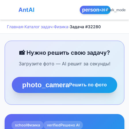
AntAI
person
dark_mode
+20 ₽
Главная
›
Каталог задач
›
Физика
›
Задача #32280
📸 Нужно решить свою задачу?
Загрузите фото — AI решит за секунды!
photo_camera
Решить по фото
school
Физика
verified
Решено AI