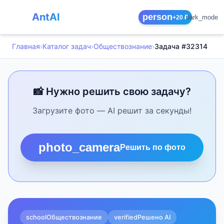
AntAI
person
dark_mode
+20 ₽
Главная
›
Каталог задач
›
Обществознание
›
Задача #32314
📸 Нужно решить свою задачу?
Загрузите фото — AI решит за секунды!
photo_camera
Решить по фото
school
Обществознание
verified
Решено AI