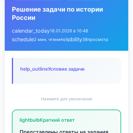
Решение задачи по истории
России
calendar_today
18.01.2026 в 10:48
schedule
visibility
2 мин. чтения
38
просмотр
help_outline
Условие задачи
Нажмите для увеличения
lightbulb
Краткий ответ
Представлены ответы на задания