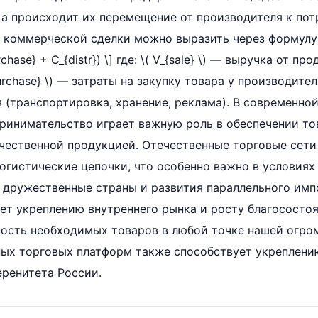
 а происходит их перемещение от производителя к пот
коммерческой сделки можно выразить через формулу при
urchase} + C_{distr}) \] где: \( V_{sale} \) — выручка от п
rchase} \) — затраты на закупку товара у производителя; 
(транспортировка, хранение, реклама). В современно
ринимательство играет важную роль в обеспечении то
чественной продукцией. Отечественные торговые сети
огистические цепочки, что особенно важно в условия
 дружественные страны и развития параллельного имп
ет укреплению внутреннего рынка и росту благосостоя
ность необходимых товаров в любой точке нашей огро
ных торговых платформ также способствует укреплени
ренитета России.