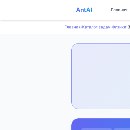
AntAI
Главная
Главная
›
Каталог задач
›
Физика
›