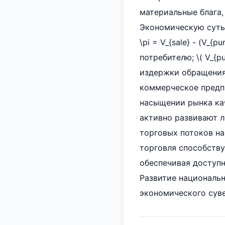
материальные блага,
Экономическую суть 
\pi = V_{sale} - (V_{p
потребителю; \( V_{pu
издержки обращения 
коммерческое предп
насыщении рынка ка
активно развивают л
торговых потоков на
торговля способству
обеспечивая доступ
Развитие националь
экономического суве