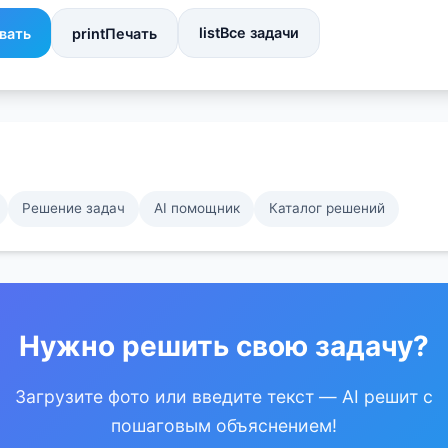
list
Все задачи
вать
print
Печать
Решение задач
AI помощник
Каталог решений
Нужно решить свою задачу?
Загрузите фото или введите текст — AI решит с
пошаговым объяснением!