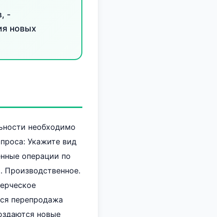
, -
ия новых
льности необходимо
проса: Укажите вид
енные операции по
3. Производственное.
мерческое
тся перепродажа
создаются новые