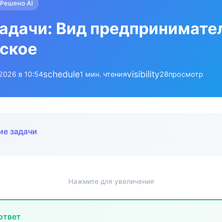
Решено AI
адачи: Вид предпринимател
ское
schedule
visibility
.2026 в 10:54
1 мин. чтения
28
просмотр
ие задачи
Нажмите для увеличения
ответ