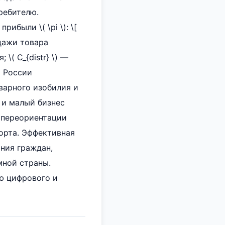
ребителю.
были \( \pi \): \[
родажи товара
\( C_{distr} \) —
й России
варного изобилия и
 и малый бизнес
х переориентации
орта. Эффективная
ния граждан,
мной страны.
ю цифрового и