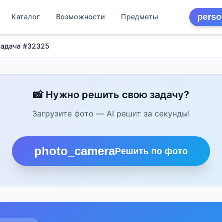
perso
Каталог
Возможности
Предметы
Задача #32325
📸 Нужно решить свою задачу?
Загрузите фото — AI решит за секунды!
photo_camera
Решить по фото