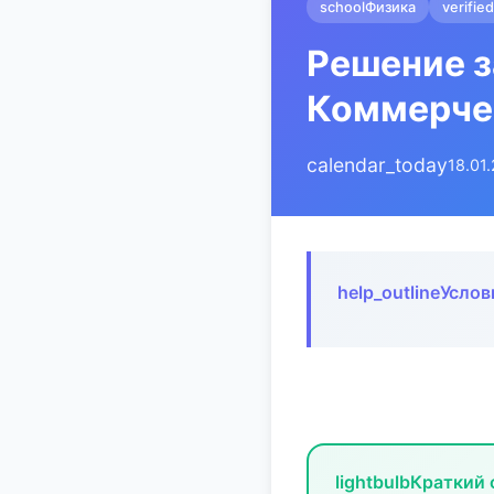
school
Физика
verified
Решение з
Коммерче
calendar_today
18.01
help_outline
Услов
lightbulb
Краткий 