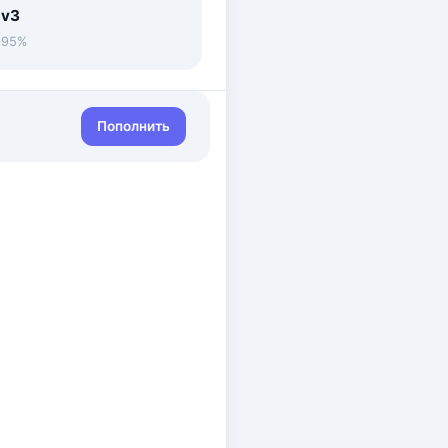
 v3
• 95%
Пополнить