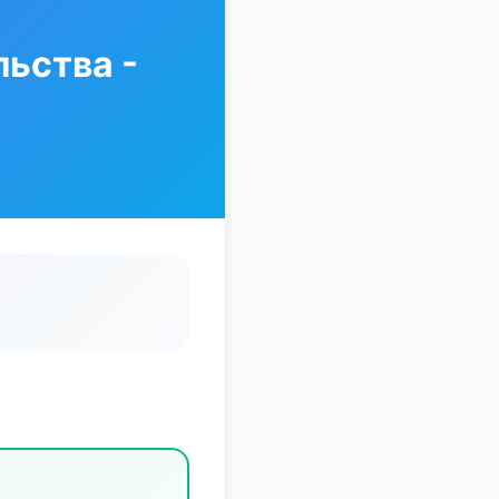
ьства -