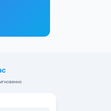
ас
 мгновенно