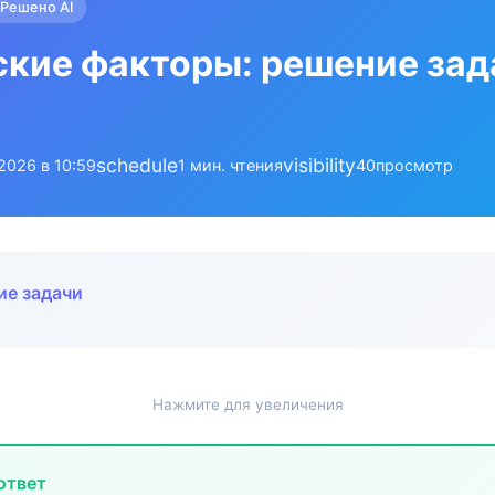
Решено AI
кие факторы: решение зад
schedule
visibility
.2026 в 10:59
1 мин. чтения
40
просмотр
ие задачи
Нажмите для увеличения
ответ