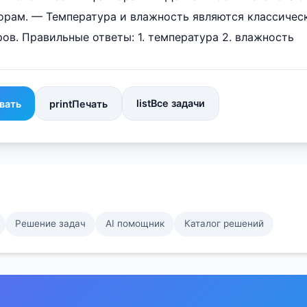
орам. — Температура и влажность являются классиче
ов. Правильные ответы: 1. температура 2. влажность
list
Все задачи
вать
print
Печать
Решение задач
AI помощник
Каталог решений