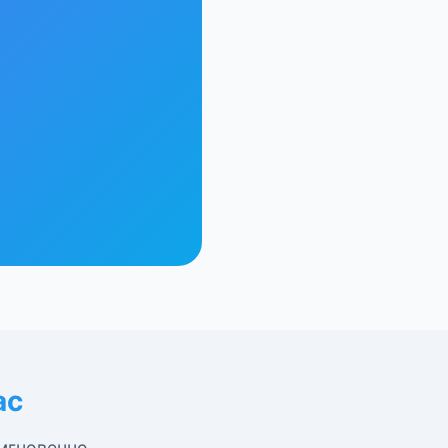
ас
 мгновенно