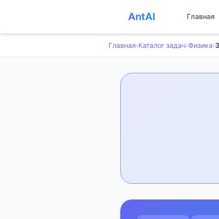
AntAI
Главная
Главная
›
Каталог задач
›
Физика
›