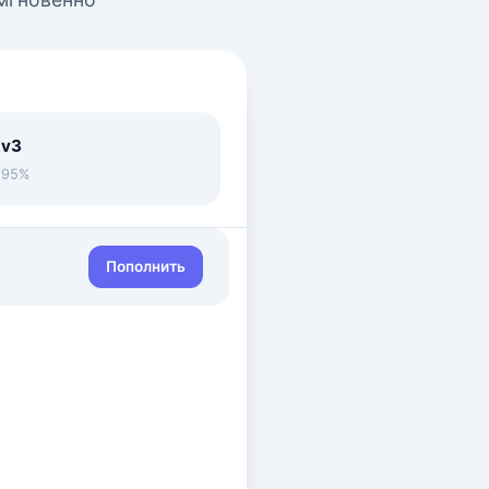
 v3
• 95%
Пополнить