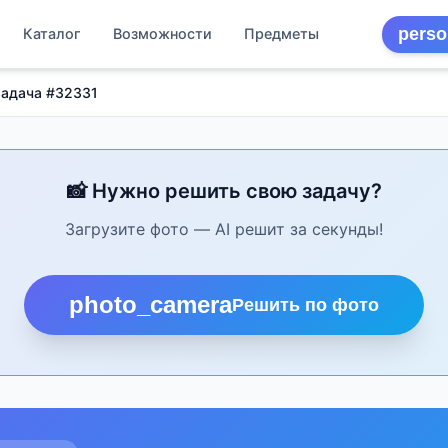
perso
Каталог
Возможности
Предметы
Задача #32331
📸 Нужно решить свою задачу?
Загрузите фото — AI решит за секунды!
photo_camera
Решить по фото