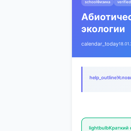
school
Физика
verified
Абиотичес
экологии
calendar_today
18.01
help_outline
Услов
lightbulb
Краткий 