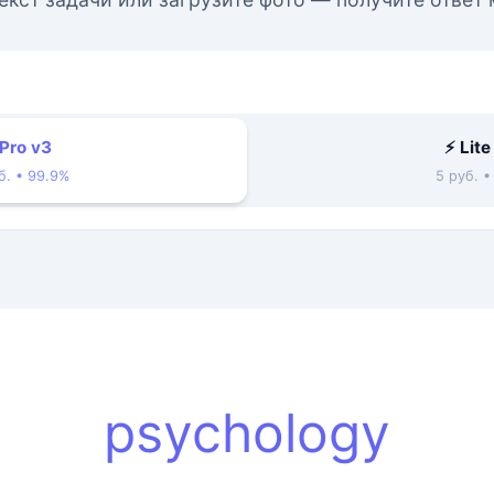
 Pro v3
⚡ Lite
б. • 99.9%
5 руб. 
psychology