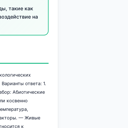
ы, такие как
воздействие на
экологических
 Варианты ответа: 1.
азбор: Абиотические
ли косвенно
температура,
факторы. — Живые
тносится к