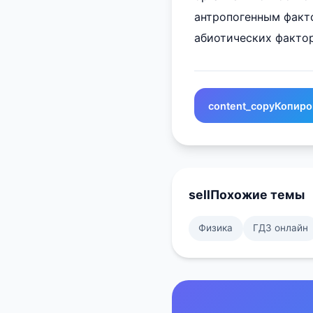
антропогенным факт
абиотических фактор
content_copy
Копиро
sell
Похожие темы
Физика
ГДЗ онлайн