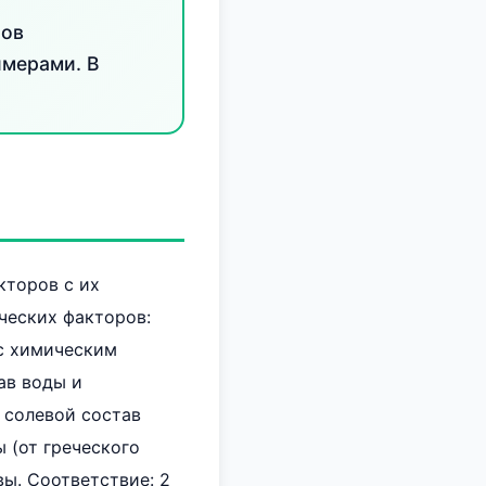
ров
имерами. В
кторов с их
ческих факторов:
 с химическим
ав воды и
, солевой состав
 (от греческого
вы. Соответствие: 2