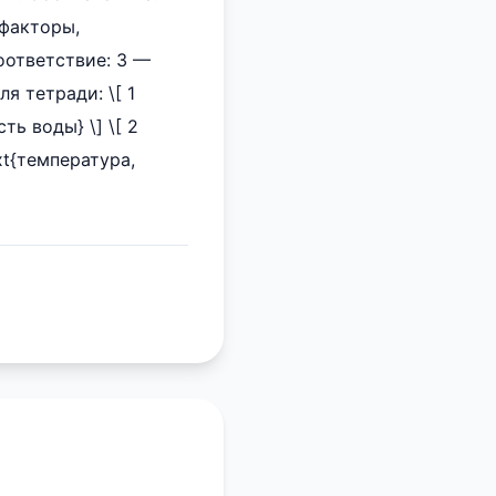
 факторы,
оответствие: 3 —
я тетради: \[ 1
ть воды} \] \[ 2
ext{температура,