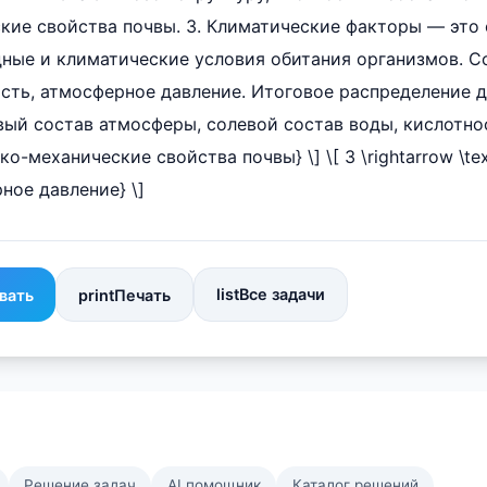
кие свойства почвы. 3. Климатические факторы — это
ные и климатические условия обитания организмов. С
сть, атмосферное давление. Итоговое распределение дл
зовый состав атмосферы, солевой состав воды, кислотнос
ико-механические свойства почвы} \] \[ 3 \rightarrow \t
ное давление} \]
list
Все задачи
вать
print
Печать
Решение задач
AI помощник
Каталог решений