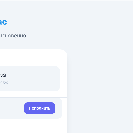
ас
 мгновенно
 v3
• 95%
Пополнить