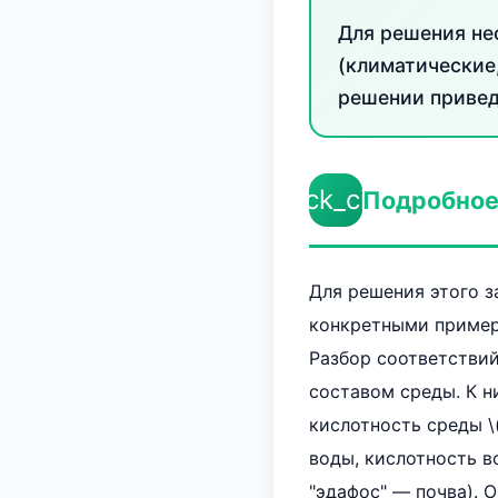
Для решения не
(климатические
решении привед
check_circle
Подробное
Для решения этого з
конкретными примера
Разбор соответствий
составом среды. К н
кислотность среды \(
воды, кислотность в
"эдафос" — почва). 