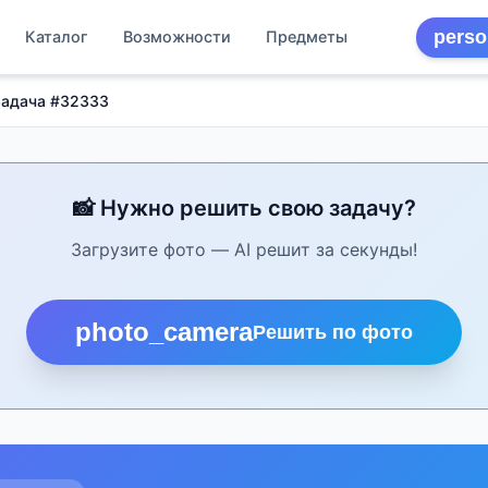
perso
Каталог
Возможности
Предметы
Задача #32333
📸 Нужно решить свою задачу?
Загрузите фото — AI решит за секунды!
photo_camera
Решить по фото