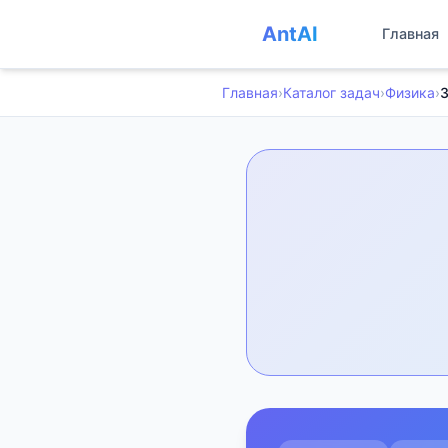
AntAI
Главная
Главная
›
Каталог задач
›
Физика
›