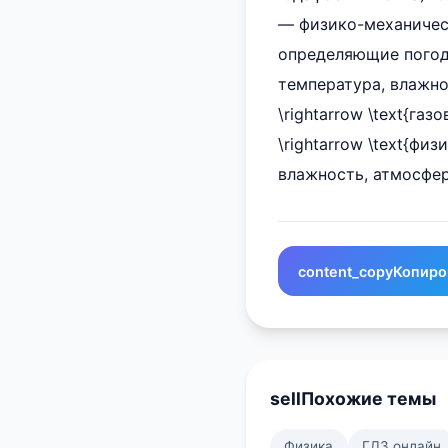
— физико-механичес
определяющие погод
температура, влажно
\rightarrow \text{га
\rightarrow \text{физ
влажность, атмосфер
content_copy
Копиро
sell
Похожие темы
Физика
ГДЗ онлайн