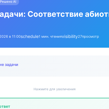
Решено AI
адачи: Соответствие абио
schedule
visibility
.2026 в 11:00
1 мин. чтения
27
просмотр
ие задачи
Нажмите для увеличения
ответ