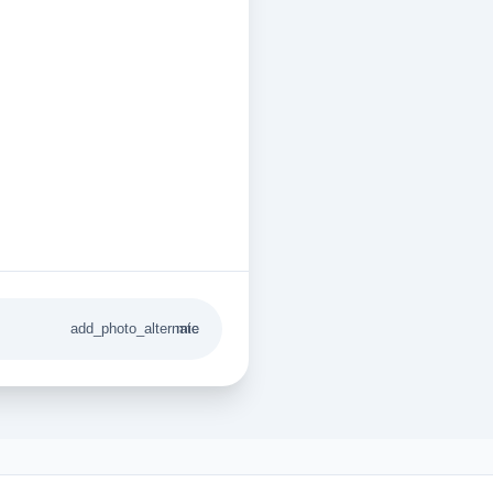
add_photo_alternate
mic