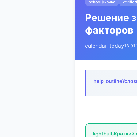
school
Физика
verified
Решение з
факторов
calendar_today
18.01
help_outline
Услов
lightbulb
Краткий 