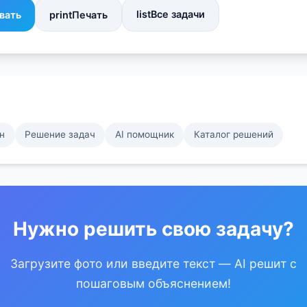
list
Все задачи
вать
print
Печать
н
Решение задач
AI помощник
Каталог решений
Нужно решить свою задачу?
Загрузите фото или введите текст — AI решит с
пошаговым объяснением!