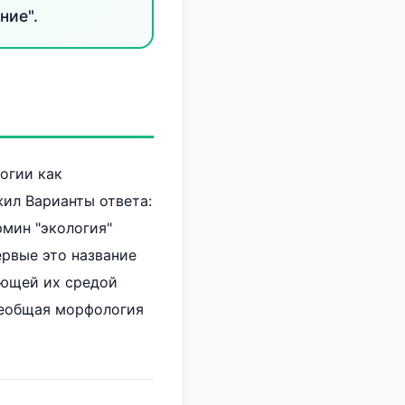
ние".
огии как
жил Варианты ответа:
ермин "экология"
ервые это название
ающей их средой
Всеобщая морфология