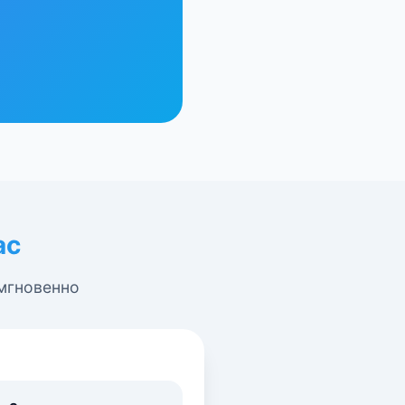
ас
 мгновенно