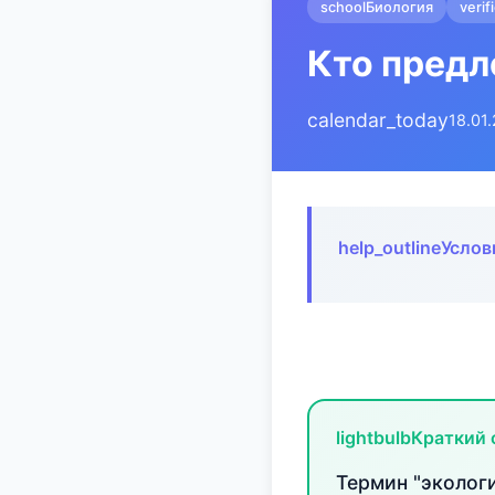
school
Биология
verif
Кто предл
calendar_today
18.01
help_outline
Услов
lightbulb
Краткий 
Термин "эколог