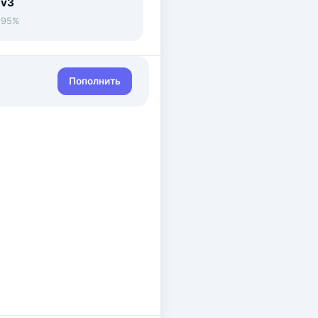
 v3
• 95%
Пополнить