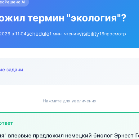
ied
Решено AI
ожил термин "экология"?
schedule
visibility
.2026 в 11:04
1 мин. чтения
16
просмотр
ие задачи
Нажмите для увеличения
ответ
ия" впервые предложил немецкий биолог Эрнест Г