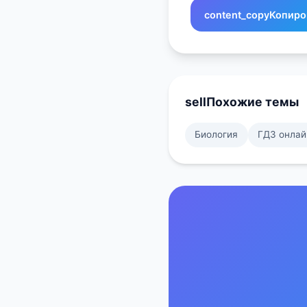
content_copy
Копиро
sell
Похожие темы
Биология
ГДЗ онлай