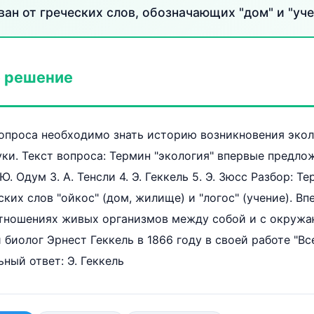
ван от греческих слов, обозначающих "дом" и "уче
 решение
опроса необходимо знать историю возникновения экол
ки. Текст вопроса: Термин "экология" впервые предло
 Ю. Одум 3. А. Тенсли 4. Э. Геккель 5. Э. Зюсс Разбор: Т
ких слов "ойкос" (дом, жилище) и "логос" (учение). Вп
отношениях живых организмов между собой и с окруж
биолог Эрнест Геккель в 1866 году в своей работе "
ный ответ: Э. Геккель