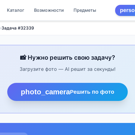
perso
Каталог
Возможности
Предметы
›
Задача #32339
📸 Нужно решить свою задачу?
Загрузите фото — AI решит за секунды!
photo_camera
Решить по фото