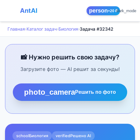
AntAI
person
dark_mode
+20 ₽
Главная
›
Каталог задач
›
Биология
›
Задача #32342
📸 Нужно решить свою задачу?
Загрузите фото — AI решит за секунды!
photo_camera
Решить по фото
school
Биология
verified
Решено AI