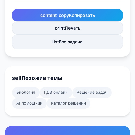
content_copy
Копировать
print
Печать
list
Все задачи
sell
Похожие темы
Биология
ГДЗ онлайн
Решение задач
AI помощник
Каталог решений