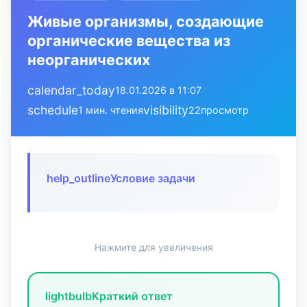
Живые организмы, создающие
органические вещества из
неорганических
calendar_today
18.01.2026 в 11:07
schedule
visibility
1 мин. чтения
22
просмотр
help_outline
Условие задачи
Нажмите для увеличения
lightbulb
Краткий ответ