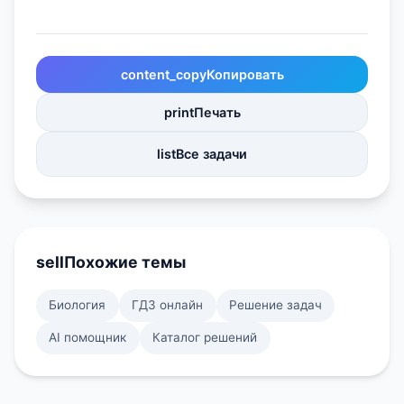
content_copy
Копировать
print
Печать
list
Все задачи
sell
Похожие темы
Биология
ГДЗ онлайн
Решение задач
AI помощник
Каталог решений