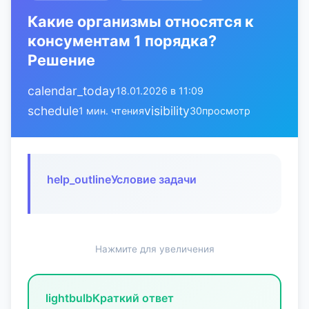
Какие организмы относятся к
консументам 1 порядка?
Решение
calendar_today
18.01.2026 в 11:09
schedule
visibility
1 мин. чтения
30
просмотр
help_outline
Условие задачи
Нажмите для увеличения
lightbulb
Краткий ответ