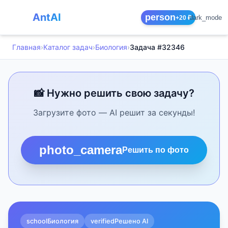
AntAI
person
dark_mode
+20 ₽
Главная
›
Каталог задач
›
Биология
›
Задача #32346
📸 Нужно решить свою задачу?
Загрузите фото — AI решит за секунды!
photo_camera
Решить по фото
school
Биология
verified
Решено AI