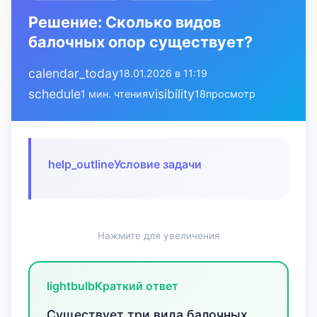
Решение: Сколько видов
балочных опор существует?
calendar_today
18.01.2026 в 11:19
schedule
visibility
1 мин. чтения
18
просмотр
help_outline
Условие задачи
Нажмите для увеличения
lightbulb
Краткий ответ
Существует три вида балочных