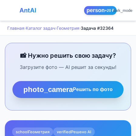
AntAI
person
dark_mode
+20 ₽
Главная
›
Каталог задач
›
Геометрия
›
Задача #32364
📸 Нужно решить свою задачу?
Загрузите фото — AI решит за секунды!
photo_camera
Решить по фото
school
Геометрия
verified
Решено AI