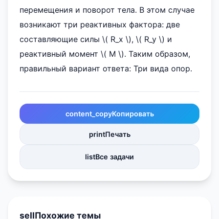
перемещения и поворот тела. В этом случае
возникают три реактивных фактора: две
составляющие силы \( R_x \), \( R_y \) и
реактивный момент \( M \). Таким образом,
правильный вариант ответа: Три вида опор.
content_copy
Копировать
print
Печать
list
Все задачи
sell
Похожие темы